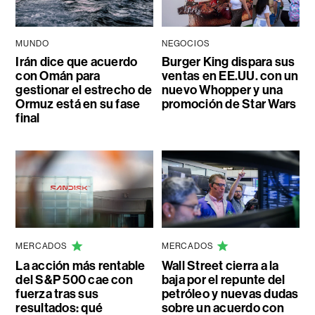
MUNDO
NEGOCIOS
Irán dice que acuerdo
Burger King dispara sus
con Omán para
ventas en EE.UU. con un
gestionar el estrecho de
nuevo Whopper y una
Ormuz está en su fase
promoción de Star Wars
final
MERCADOS
MERCADOS
La acción más rentable
Wall Street cierra a la
del S&P 500 cae con
baja por el repunte del
fuerza tras sus
petróleo y nuevas dudas
resultados: qué
sobre un acuerdo con