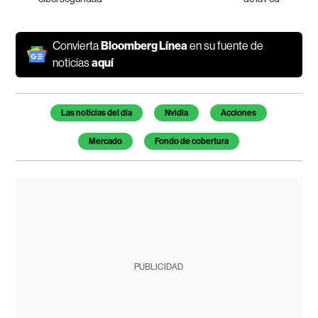
Convierta
Bloomberg Línea
en su fuente de
noticias
aquí
Temas de este artículo
Las noticias del día
Nvidia
Acciones
Mercado
Fondo de cobertura
PUBLICIDAD