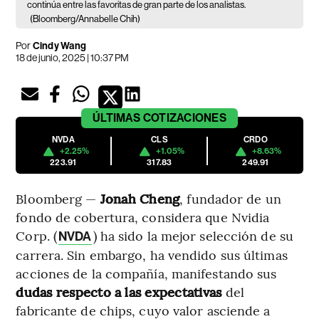
continúa entre las favoritas de gran parte de los analistas.
(Bloomberg/Annabelle Chih)
Por
Cindy Wang
18 de junio, 2025 | 10:37 PM
ÚLTIMAS
COTIZACIONES
NVDA
CLS
CRDO
+2.25%
+1.05%
+8.63%
223.91
317.83
249.91
Bloomberg —
Jonah Cheng
, fundador de un
fondo de cobertura, considera que Nvidia
Corp. (
) ha sido la mejor selección de su
NVDA
carrera. Sin embargo, ha vendido sus últimas
acciones de la compañía, manifestando sus
dudas respecto a las expectativas
del
fabricante de chips, cuyo valor asciende a