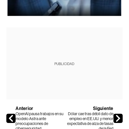
PUBLICIDAD
Anterior
Siguiente
OpenAI pausa trabajos en su
Dólar cae tras débil dato de
modelo Astra ante
empleo en EE.UU. y menor
preocupaciones de
expectativa de alza de tasas
ciberseguridad
de la Fed