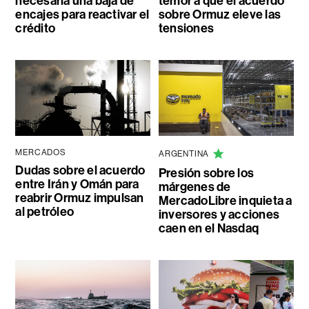
necesaria una baja de
temor a que el acuerdo
encajes para reactivar el
sobre Ormuz eleve las
crédito
tensiones
MERCADOS
ARGENTINA
Dudas sobre el acuerdo
Presión sobre los
entre Irán y Omán para
márgenes de
reabrir Ormuz impulsan
MercadoLibre inquieta a
al petróleo
inversores y acciones
caen en el Nasdaq