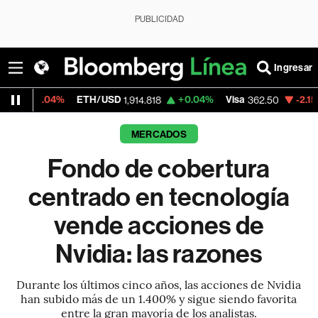
PUBLICIDAD
Ingresar
%
ETH/USD
+0.04%
Visa
-2.15%
MercadoL
1,914.818
362.50
MERCADOS
Fondo de cobertura
centrado en tecnología
vende acciones de
Nvidia: las razones
Durante los últimos cinco años, las acciones de Nvidia
han subido más de un 1.400% y sigue siendo favorita
entre la gran mayoría de los analistas.