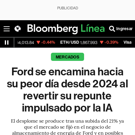
PUBLICIDAD
Ingresar
-0.44%
ETH/USD
-0.39%
Visa
+
,013.84
1,867.993
369.59
MERCADOS
Ford se encamina hacia
su peor día desde 2024 al
revertir su repunte
impulsado por la IA
El desplome se produce tras una subida del 21% ya
que el mercado se fijó en el negocio de
almacenamiento de energía de Ford y en posibles