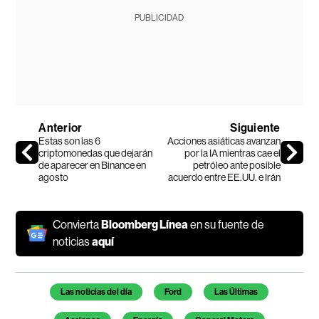
PUBLICIDAD
Anterior
Siguiente
Estas son las 6
Acciones asiáticas avanzan
criptomonedas que dejarán
por la IA mientras cae el
de aparecer en Binance en
petróleo ante posible
agosto
acuerdo entre EE.UU. e Irán
Convierta
Bloomberg Línea
en su fuente de
noticias
aquí
Temas de este artículo
Las noticias del día
Ford
Las Últimas