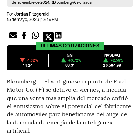
de noviembre de 2024.
(Bloomberg/Alex Kraus)
Por
Jordan Fitzgerald
15 de mayo, 2026 | 12:49 PM
ÚLTIMAS
COTIZACIONES
F
GM
NASDAQ
-1.32%
+0.72%
+2.59%
14.24
88.31
26,584.99
Bloomberg — El vertiginoso repunte de Ford
Motor Co. (
) se detuvo el viernes, a medida
F
que una venta más amplia del mercado enfrió
el entusiasmo sobre el potencial del fabricante
de automóviles para beneficiarse del auge de
la demanda de energía de la inteligencia
artificial.