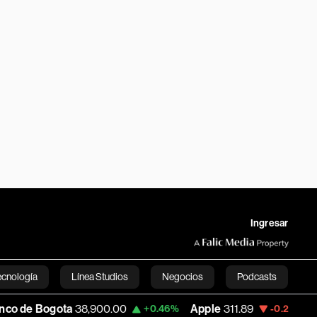
Ingresar
ecnología
Línea Studios
Negocios
Podcasts
8,900.00
Apple
311.89
USD COP
3,159.
+0.46%
-0.20%
English