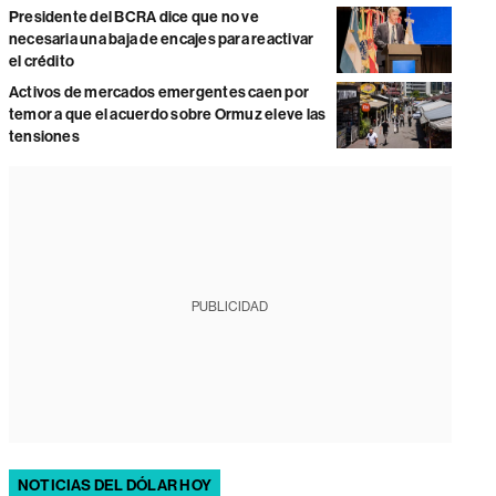
Presidente del BCRA dice que no ve
necesaria una baja de encajes para reactivar
el crédito
Activos de mercados emergentes caen por
temor a que el acuerdo sobre Ormuz eleve las
tensiones
PUBLICIDAD
NOTICIAS DEL DÓLAR HOY