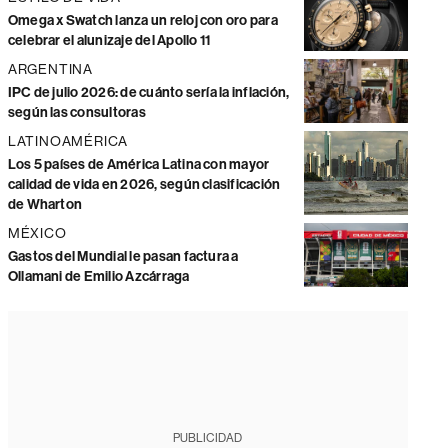
Omega x Swatch lanza un reloj con oro para
celebrar el alunizaje del Apollo 11
ARGENTINA
IPC de julio 2026: de cuánto sería la inflación,
según las consultoras
LATINOAMÉRICA
Los 5 países de América Latina con mayor
calidad de vida en 2026, según clasificación
de Wharton
MÉXICO
Gastos del Mundial le pasan factura a
Ollamani de Emilio Azcárraga
PUBLICIDAD