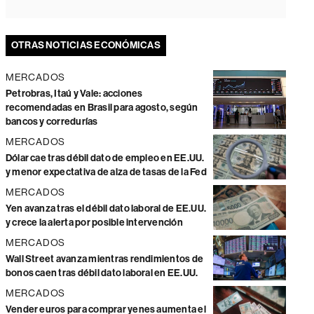
OTRAS NOTICIAS ECONÓMICAS
MERCADOS
Petrobras, Itaú y Vale: acciones
recomendadas en Brasil para agosto, según
bancos y corredurías
MERCADOS
Dólar cae tras débil dato de empleo en EE.UU.
y menor expectativa de alza de tasas de la Fed
MERCADOS
Yen avanza tras el débil dato laboral de EE.UU.
y crece la alerta por posible intervención
MERCADOS
Wall Street avanza mientras rendimientos de
bonos caen tras débil dato laboral en EE.UU.
MERCADOS
Vender euros para comprar yenes aumenta el