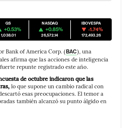
GS
NASDAQ
IBOVESPA
+0.53%
+0.85%
-1.74%
1,038.01
26,572.14
172,493.26
r Bank of America Corp. (
), una
BAC
les afirma que las acciones de inteligencia
 fuerte repunte registrado este año.
encuesta de octubre indicaron que las
ras,
lo que supone un cambio radical con
descartó esas preocupaciones. El temor a
loradas también alcanzó su punto álgido en