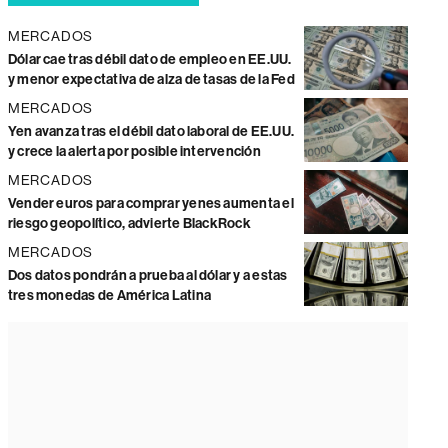
MERCADOS
Dólar cae tras débil dato de empleo en EE.UU.
y menor expectativa de alza de tasas de la Fed
MERCADOS
Yen avanza tras el débil dato laboral de EE.UU.
y crece la alerta por posible intervención
MERCADOS
Vender euros para comprar yenes aumenta el
riesgo geopolítico, advierte BlackRock
MERCADOS
Dos datos pondrán a prueba al dólar y a estas
tres monedas de América Latina