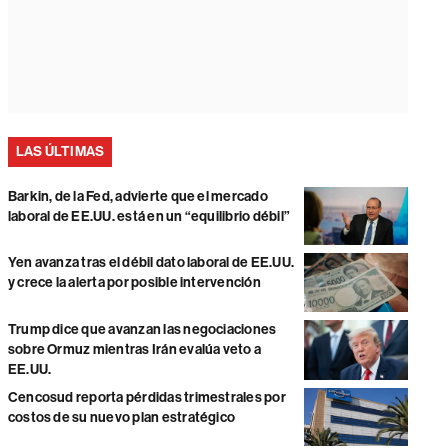
LAS ÚLTIMAS
Barkin, de la Fed, advierte que el mercado
laboral de EE.UU. está en un “equilibrio débil”
Yen avanza tras el débil dato laboral de EE.UU.
y crece la alerta por posible intervención
Trump dice que avanzan las negociaciones
sobre Ormuz mientras Irán evalúa veto a
EE.UU.
Cencosud reporta pérdidas trimestrales por
costos de su nuevo plan estratégico