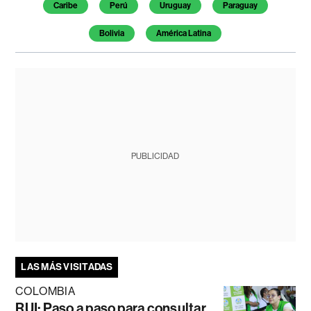
Caribe
Perú
Uruguay
Paraguay
Bolivia
América Latina
PUBLICIDAD
LAS MÁS VISITADAS
COLOMBIA
RUI: Paso a paso para consultar