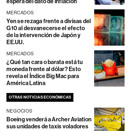
espera del dato de inflación
MERCADOS
Yen se rezaga frente a divisas del
G10 al desvanecerse el efecto
de la intervención de Japón y
EE.UU.
MERCADOS
¿Qué tan cara o barata está tu
moneda frente al dólar? Esto
revela el Índice Big Mac para
América Latina
OTRAS NOTICIAS ECONÓMICAS
NEGOCIOS
Boeing venderá a Archer Aviation
sus unidades de taxis voladores