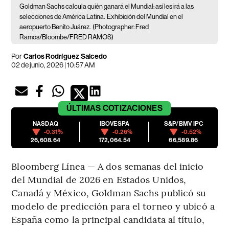
Goldman Sachs calcula quién ganará el Mundial: así les irá a las
selecciones de América Latina.
Exhibición del Mundial en el
aeropuerto Benito Juárez.
(Photographer: Fred
Ramos/Bloombe/FRED RAMOS)
Por
Carlos Rodríguez Salcedo
02 de junio, 2026 | 10:57 AM
ÚLTIMAS
COTIZACIONES
NASDAQ
IBOVESPA
S&P/BMV IPC
-0.31%
-0.26%
-0.52%
26,608.64
172,064.54
66,589.86
Bloomberg Línea — A dos semanas del inicio
del Mundial de 2026 en Estados Unidos,
Canadá y México, Goldman Sachs publicó su
modelo de predicción para el torneo y ubicó a
España como la principal candidata al título,