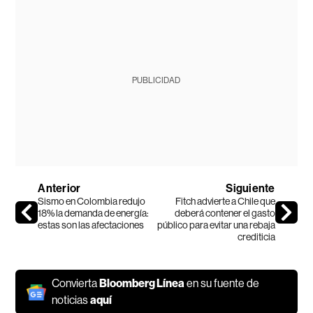
PUBLICIDAD
Anterior
Siguiente
Sismo en Colombia redujo
Fitch advierte a Chile que
18% la demanda de energía:
deberá contener el gasto
estas son las afectaciones
público para evitar una rebaja
crediticia
Convierta
Bloomberg Línea
en su fuente de
noticias
aquí