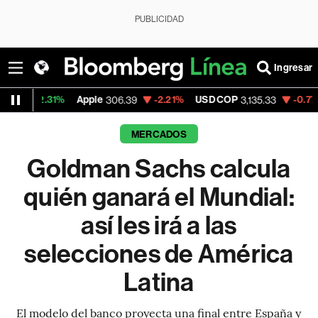
PUBLICIDAD
Ingresar
Apple
-2.21%
USD COP
-0.77%
Tesla
306.39
3,135.33
329.38
MERCADOS
Goldman Sachs calcula
quién ganará el Mundial:
así les irá a las
selecciones de América
Latina
El modelo del banco proyecta una final entre España y