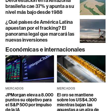
Deforestación en la Amazonía
brasileña cae 37% y apunta a su
nivel más bajo desde 1988
¿Qué países de América Latina
apuestan por el fracking? El
panorama legal que marcará las
nuevas inversiones
Económicas e internacionales
MERCADOS
MERCADOS
JPMorgan eleva a 8.000
El oro se mantiene
puntos su objetivo para
sobre los US$4.300
el S&P 500 por impulso
mientras bajan las
de la IA
apuestas a un alza de