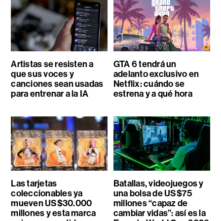
Artistas se resisten a
GTA 6 tendrá un
que sus voces y
adelanto exclusivo en
canciones sean usadas
Netflix: cuándo se
para entrenar a la IA
estrena y a qué hora
Las tarjetas
Batallas, videojuegos y
coleccionables ya
una bolsa de US$75
mueven US$30.000
millones “capaz de
millones y esta marca
cambiar vidas”: así es la