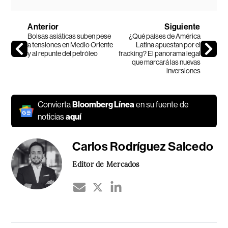
Anterior
Siguiente
Bolsas asiáticas suben pese
¿Qué países de América
a tensiones en Medio Oriente
Latina apuestan por el
y al repunte del petróleo
fracking? El panorama legal
que marcará las nuevas
inversiones
Convierta
Bloomberg Línea
en su fuente de
noticias
aquí
Carlos Rodríguez Salcedo
Editor de Mercados