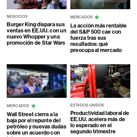
NEGOCIOS
MERCADOS
Burger King dispara sus
La acción más rentable
ventas en EE.UU. con un
del S&P 500 cae con
nuevo Whopper y una
fuerza tras sus
promoción de Star Wars
resultados: qué
preocupa al mercado
ESTADOS UNIDOS
MERCADOS
Productividad laboral de
Wall Street cierra a la
EE.UU. acelera más de
baja por el repunte del
lo esperado en el
petróleo y nuevas dudas
segundo trimestre
sobre un acuerdo con