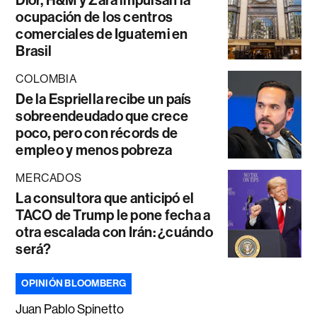
Dior, H&M y Zara impulsan la
ocupación de los centros
comerciales de Iguatemi en
Brasil
COLOMBIA
De la Espriella recibe un país
sobreendeudado que crece
poco, pero con récords de
empleo y menos pobreza
MERCADOS
La consultora que anticipó el
TACO de Trump le pone fecha a
otra escalada con Irán: ¿cuándo
será?
OPINIÓN BLOOMBERG
Juan Pablo Spinetto