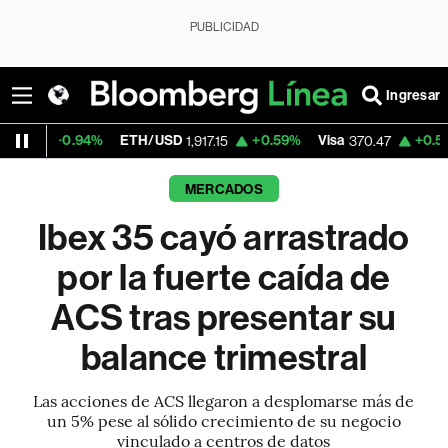
PUBLICIDAD
Ingresar
%
ETH/USD
+0.59%
Visa
+0.52%
MercadoL
1,917.15
370.47
MERCADOS
Ibex 35 cayó arrastrado
por la fuerte caída de
ACS tras presentar su
balance trimestral
Las acciones de ACS llegaron a desplomarse más de
un 5% pese al sólido crecimiento de su negocio
vinculado a centros de datos