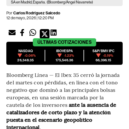
SA en Madrid, España.
(Bloomberg/Angel Navarrete)
Por
Carlos Rodríguez Salcedo
12 de mayo, 2026 | 12:20 PM
ÚLTIMAS
COTIZACIONES
NASDAQ
IBOVESPA
S&P/BMV IPC
-0.06%
-1.23%
-0.19%
26,348.35
175,546.36
66,396.15
Bloomberg Línea — El Ibex 35 cerró la jornada
del martes con pérdidas, en línea con el tono
negativo que dominó a las principales bolsas
europeas, en una sesión marcada por la
cautela de los inversores
ante la ausencia de
catalizadores de corto plazo y la atención
puesta en el escenario geopolítico
internacional
.