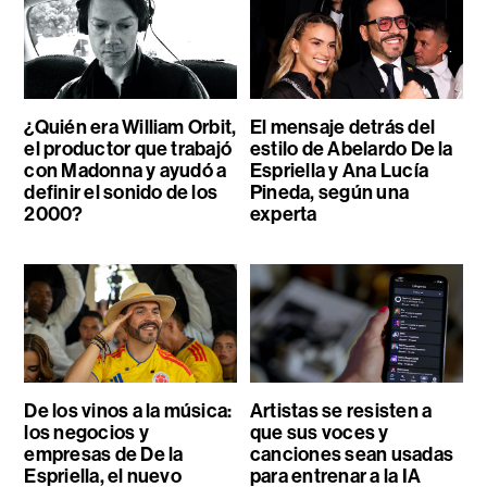
¿Quién era William Orbit,
El mensaje detrás del
el productor que trabajó
estilo de Abelardo De la
con Madonna y ayudó a
Espriella y Ana Lucía
definir el sonido de los
Pineda, según una
2000?
experta
De los vinos a la música:
Artistas se resisten a
los negocios y
que sus voces y
empresas de De la
canciones sean usadas
Espriella, el nuevo
para entrenar a la IA