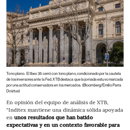
Tono plano.
El Ibex 35 cerró con tono plano, condicionado por la cautela
de los inversores ante la Fed. XTB destaca que la jornada estuvo marcada
por una actitud conservadora en los mercados.
(Bloomberg/Emilio Parra
Doiztua)
En opinión del equipo de análisis de XTB,
“Inditex mantiene una dinámica sólida apoyada
en
unos resultados que han batido
expectativas y en un contexto favorable para