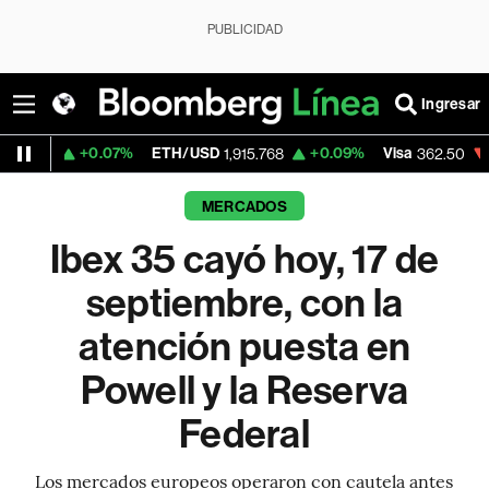
PUBLICIDAD
Ingresar
.07%
ETH/USD
+0.09%
Visa
-2.15%
Merc
1,915.768
362.50
MERCADOS
Ibex 35 cayó hoy, 17 de
septiembre, con la
atención puesta en
Powell y la Reserva
Federal
Los mercados europeos operaron con cautela antes