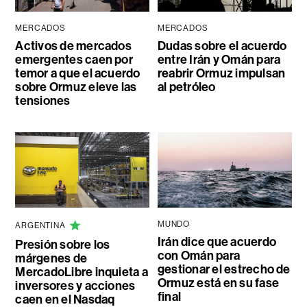
MERCADOS
MERCADOS
Activos de mercados
Dudas sobre el acuerdo
emergentes caen por
entre Irán y Omán para
temor a que el acuerdo
reabrir Ormuz impulsan
sobre Ormuz eleve las
al petróleo
tensiones
MUNDO
ARGENTINA
Irán dice que acuerdo
Presión sobre los
con Omán para
márgenes de
gestionar el estrecho de
MercadoLibre inquieta a
Ormuz está en su fase
inversores y acciones
final
caen en el Nasdaq