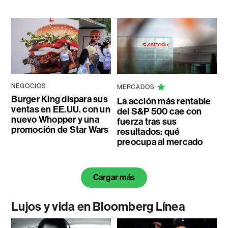
NEGOCIOS
MERCADOS
Burger King dispara sus
La acción más rentable
ventas en EE.UU. con un
del S&P 500 cae con
nuevo Whopper y una
fuerza tras sus
promoción de Star Wars
resultados: qué
preocupa al mercado
Cargar más
Lujos y vida en Bloomberg Línea