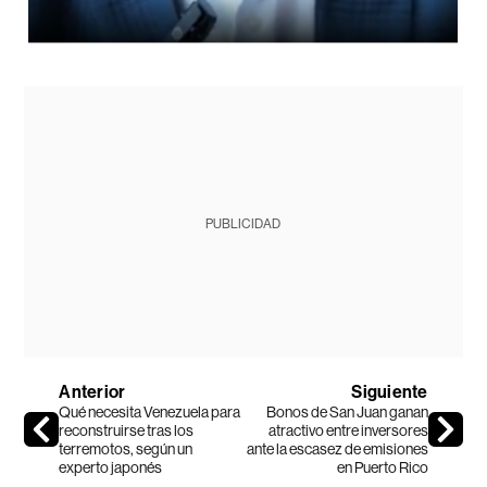
PUBLICIDAD
Anterior
Siguiente
Qué necesita Venezuela para
Bonos de San Juan ganan
reconstruirse tras los
atractivo entre inversores
terremotos, según un
ante la escasez de emisiones
experto japonés
en Puerto Rico