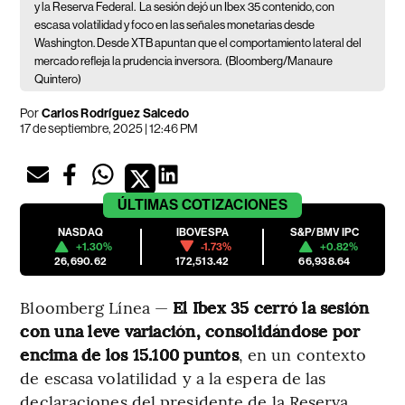
y la Reserva Federal.
La sesión dejó un Ibex 35 contenido, con
escasa volatilidad y foco en las señales monetarias desde
Washington. Desde XTB apuntan que el comportamiento lateral del
mercado refleja la prudencia inversora.
(Bloomberg/Manaure
Quintero)
Por
Carlos Rodríguez Salcedo
17 de septiembre, 2025 | 12:46 PM
ÚLTIMAS
COTIZACIONES
NASDAQ
IBOVESPA
S&P/BMV IPC
+1.30%
-1.73%
+0.82%
26,690.62
172,513.42
66,938.64
Bloomberg Línea —
El Ibex 35 cerró la sesión
con una leve variación, consolidándose por
encima de los 15.100 puntos
, en un contexto
de escasa volatilidad y a la espera de las
declaraciones del presidente de la Reserva