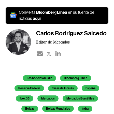
Convierta
Bloomberg Línea
en su fuente de
noticias
aquí
Carlos Rodríguez Salcedo
Editor de Mercados
Temas de este artículo
Las noticias del día
Bloomberg Línea
Reserva Federal
Tasas de Interés
España
Ibex 35
Mercados
Mercados Bursátiles
Bolsas
Bolsas Mundiales
Indra