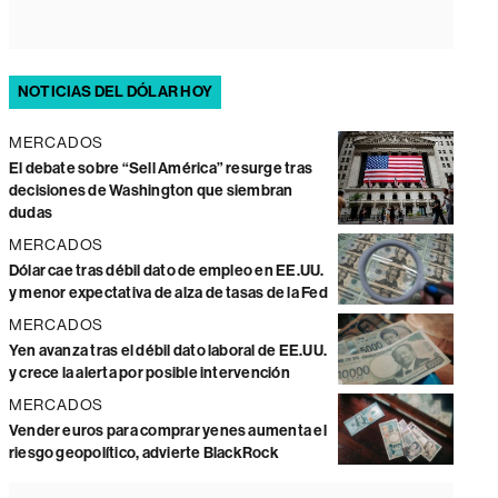
NOTICIAS DEL DÓLAR HOY
MERCADOS
El debate sobre “Sell América” resurge tras
decisiones de Washington que siembran
dudas
MERCADOS
Dólar cae tras débil dato de empleo en EE.UU.
y menor expectativa de alza de tasas de la Fed
MERCADOS
Yen avanza tras el débil dato laboral de EE.UU.
y crece la alerta por posible intervención
MERCADOS
Vender euros para comprar yenes aumenta el
riesgo geopolítico, advierte BlackRock