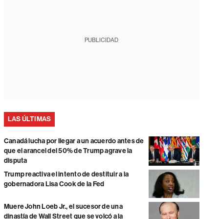
PUBLICIDAD
LAS ÚLTIMAS
Canadá lucha por llegar a un acuerdo antes de
que el arancel del 50% de Trump agrave la
disputa
Trump reactiva el intento de destituir a la
gobernadora Lisa Cook de la Fed
Muere John Loeb Jr., el sucesor de una
dinastía de Wall Street que se volcó a la