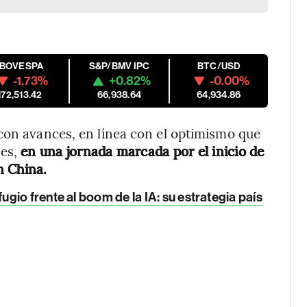
IBOVESPA
S&P/BMV IPC
BTC/USD
-1.73%
+0.82%
-0.00%
172,513.42
66,938.64
64,934.86
con avances, en línea con el optimismo que
ses,
en una jornada marcada por el inicio de
n China.
io frente al boom de la IA: su estrategia país