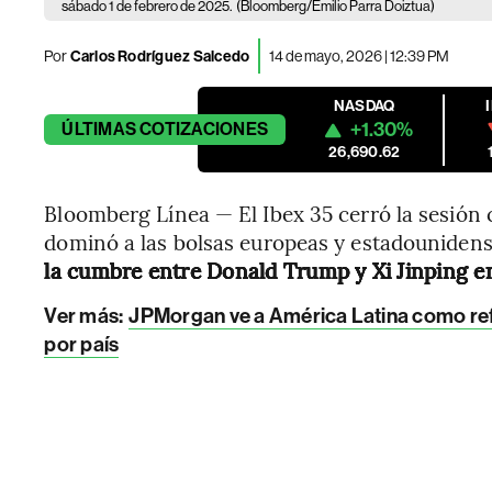
sábado 1 de febrero de 2025.
(Bloomberg/Emilio Parra Doiztua)
Por
Carlos Rodríguez Salcedo
14 de mayo, 2026 | 12:39 PM
NASDAQ
+1.30%
ÚLTIMAS
COTIZACIONES
26,690.62
Bloomberg Línea — El Ibex 35 cerró la sesión 
dominó a las bolsas europeas y estadouniden
la cumbre entre Donald Trump y Xi Jinping e
Ver más:
JPMorgan ve a América Latina como refug
por país