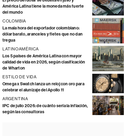
El precio del dólar se debilita en julio y
América Latina tiene la moneda más fuerte
del mundo
COLOMBIA
La mala hora del exportador colombiano:
dólar barato, aranceles y fletes que no dan
tregua
LATINOAMÉRICA
Los 5 países de América Latina con mayor
calidad de vida en 2026, según clasificación
de Wharton
ESTILO DE VIDA
Omega x Swatch lanza un reloj con oro para
celebrar el alunizaje del Apollo 11
ARGENTINA
IPC de julio 2026: de cuánto sería la inflación,
según las consultoras