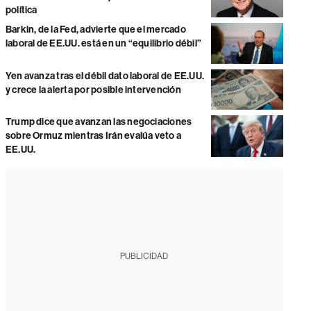
política
Barkin, de la Fed, advierte que el mercado
laboral de EE.UU. está en un “equilibrio débil”
Yen avanza tras el débil dato laboral de EE.UU.
y crece la alerta por posible intervención
Trump dice que avanzan las negociaciones
sobre Ormuz mientras Irán evalúa veto a
EE.UU.
PUBLICIDAD