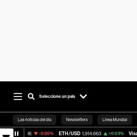
Seleccione un país
Las noticias del día
Newsletters
Línea Mundial
ETH/USD
1,914.663
Visa
362.50
-0.00%
+0.03%
-2.15
Bloomberg 