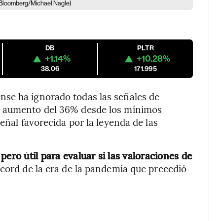
Bloomberg/Michael Nagle)
DB
PLTR
+1.14%
+10.28%
38.06
171.995
se ha ignorado todas las señales de
o aumento del 36% desde los mínimos
eñal favorecida por la leyenda de las
ero útil para evaluar si las valoraciones de
cord de la era de la pandemia que precedió