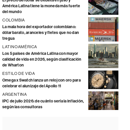
El precio del dólar se debilita en julio y
América Latina tiene la moneda más fuerte
del mundo
COLOMBIA
La mala hora del exportador colombiano:
dólar barato, aranceles y fletes que no dan
tregua
LATINOAMÉRICA
Los 5 países de América Latina con mayor
calidad de vida en 2026, según clasificación
de Wharton
ESTILO DE VIDA
Omega x Swatch lanza un reloj con oro para
celebrar el alunizaje del Apollo 11
ARGENTINA
IPC de julio 2026: de cuánto sería la inflación,
según las consultoras