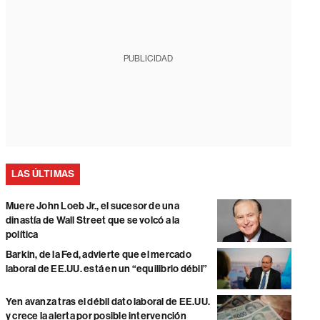
PUBLICIDAD
LAS ÚLTIMAS
Muere John Loeb Jr., el sucesor de una
dinastía de Wall Street que se volcó a la
política
Barkin, de la Fed, advierte que el mercado
laboral de EE.UU. está en un “equilibrio débil”
Yen avanza tras el débil dato laboral de EE.UU.
y crece la alerta por posible intervención