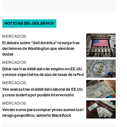
NOTICIAS DEL DÓLAR HOY
MERCADOS
El debate sobre “Sell América” resurge tras
decisiones de Washington que siembran
dudas
MERCADOS
Dólar cae tras débil dato de empleo en EE.UU.
y menor expectativa de alza de tasas de la Fed
MERCADOS
Yen avanza tras el débil dato laboral de EE.UU.
y crece la alerta por posible intervención
MERCADOS
Vender euros para comprar yenes aumenta el
riesgo geopolítico, advierte BlackRock