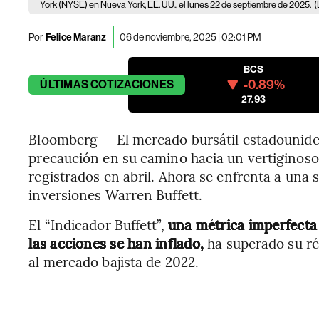
York (NYSE) en Nueva York, EE. UU., el lunes 22 de septiembre de 2025.
(
Por
Felice Maranz
06 de noviembre, 2025 | 02:01 PM
BCS
-0.89%
ÚLTIMAS
COTIZACIONES
27.93
Bloomberg — El mercado bursátil estadouniden
precaución en su camino hacia un vertiginos
registrados en abril. Ahora se enfrenta a una s
inversiones Warren Buffett.
El “Indicador Buffett”,
una métrica imperfecta p
las acciones se han inflado,
ha superado su ré
al mercado bajista de 2022.