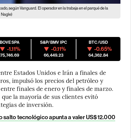
ercado, según Vanguard.
El operador en la trabaja en el parqué de la
 Nagle)
IBOVESPA
S&P/BMV IPC
BTC/USD
-1.11%
-0.11%
-0.65%
175,746.69
66,449.23
64,362.84
ntre Estados Unidos e Irán a finales de
os, impulsó los precios del petróleo y
ntre finales de enero y finales de marzo.
que la mayoría de sus clientes evitó
ategias de inversión.
o salto tecnológico apunta a valer US$12.000