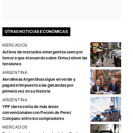
OTRAS NOTICIAS ECONÓMICAS
MERCADOS
Activos de mercados emergentes caen por
temor a que el acuerdo sobre Ormuz eleve las
tensiones
ARGENTINA
Aerolíneas Argentinas sigue en verde y
pagará el impuesto a las ganancias por
primera vez en su historia
ARGENTINA
YPF cierra venta de más áreas
convencionales con Pecom de Perez
Companc entre los compradores
MERCADOS