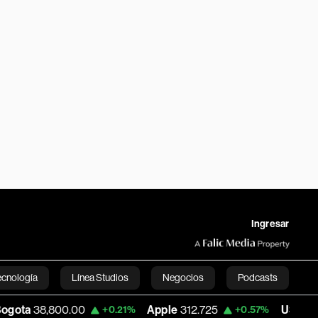
Ingresar
ecnología
Línea Studios
Negocios
Podcasts
00.00
Apple
312.725
USD COP
3,159.39
+0.21%
+0.57%
English