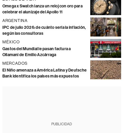
Omega x Swatch lanza un reloj con oro para
celebrar el alunizaje del Apollo 11
ARGENTINA
IPC de julio 2026: de cuánto sería la inflación,
según las consultoras
MÉXICO
Gastos del Mundial le pasan factura a
Ollamani de Emilio Azcárraga
MERCADOS
El Niño amenaza a América Latina y Deutsche
Bank identifica los países más expuestos
PUBLICIDAD