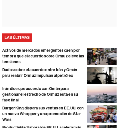
LAS ÚLTIMAS
Activos de mercados emergentes caen por
temor a que el acuerdo sobre Ormuz eleve las
tensiones
Dudas sobre el acuerdo entre Irán y Omán
para reabrir Ormuz impulsan al petróleo
Irán dice que acuerdo con Omán para
gestionar el estrecho de Ormuz está en su
fase final
Burger King dispara sus ventas en EE.UU. con
un nuevo Whopper y una promoción de Star
Wars
Productividad laboral de EE.UU. acelera más