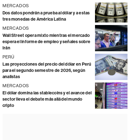
MERCADOS
Dos datos pondrán a prueba al dólar y a estas
tres monedas de América Latina
MERCADOS
Wall Street opera mixto mientras el mercado
espera el informe de empleo y señales sobre
Irán
PERÚ
Las proyecciones del precio del dólar en Perú
para el segundo semestre de 2026, según
analistas
MERCADOS
El dólar domina las stablecoins y el avance del
sector lleva el debate más allá del mundo
cripto