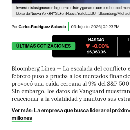
Inversionistas ignoraron la guerra en Irán y ganaron con el rebote del m
Bolsa de Nueva York (NYSE) en Nueva York, EE.UU.
(Bloomberg/Michael
Por
Carlos Rodríguez Salcedo
03 de junio, 2026 | 02:23 PM
NASDAQ
-0.00%
ÚLTIMAS
COTIZACIONES
26,363.36
Bloomberg Línea — La escalada del conflicto e
febrero puso a prueba a los mercados financier
provocó una caída cercana al 9% del S&P 500 e
Sin embargo, los datos de Vanguard muestran 
reaccionar a la volatilidad y mantuvo sus estr
Ver más:
La empresa que busca liderar el próxim
millones