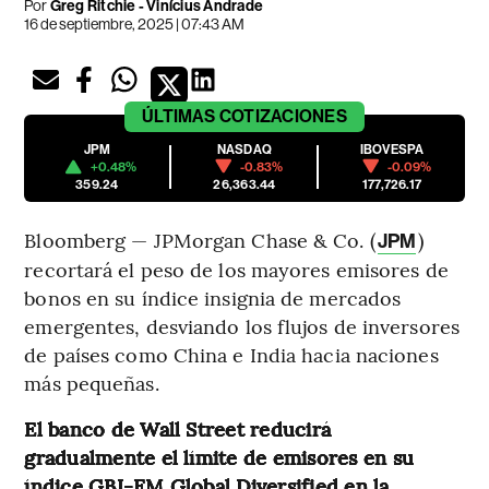
Por
Greg Ritchie - Vinícius Andrade
16 de septiembre, 2025 | 07:43 AM
ÚLTIMAS
COTIZACIONES
JPM
NASDAQ
IBOVESPA
+0.48%
-0.83%
-0.09%
359.24
26,363.44
177,726.17
Bloomberg — JPMorgan Chase & Co. (
)
JPM
recortará el peso de los mayores emisores de
bonos en su índice insignia de mercados
emergentes, desviando los flujos de inversores
de países como China e India hacia naciones
más pequeñas.
El banco de Wall Street reducirá
gradualmente el límite de emisores en su
índice GBI-EM Global Diversified en la