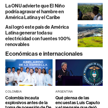
La ONU advierte que El Niño
podría agravar el hambre en
América Latina y el Caribe
Así logró este país de América
Latina generar toda su
electricidad con fuentes 100%
renovables
Económicas e internacionales
COLOMBIA
ARGENTINA
Colombia incauta
Qué piensa de las
explosivos antes de la
encuestas Luis Caputo
toma de posesión de De
y el mensaje que dejó