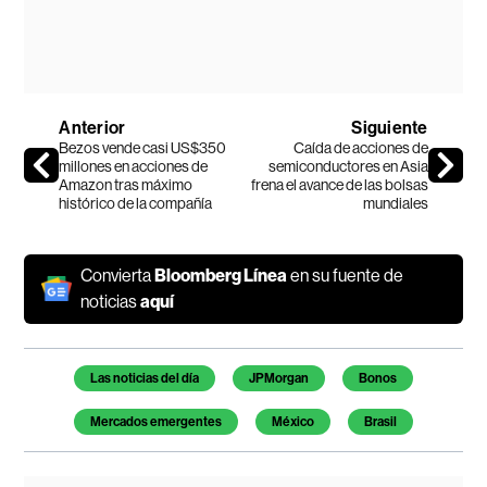
Anterior
Siguiente
Bezos vende casi US$350
Caída de acciones de
millones en acciones de
semiconductores en Asia
Amazon tras máximo
frena el avance de las bolsas
histórico de la compañía
mundiales
Convierta
Bloomberg Línea
en su fuente de
noticias
aquí
Temas de este artículo
Las noticias del día
JPMorgan
Bonos
Mercados emergentes
México
Brasil