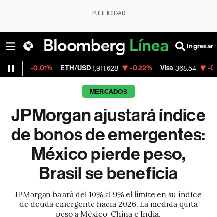
PUBLICIDAD
Ingresar
.01%
ETH/USD
-0.22%
Visa
-0.28%
Merca
1,911.628
368.54
MERCADOS
JPMorgan ajustará índice
de bonos de emergentes:
México pierde peso,
Brasil se beneficia
JPMorgan bajará del 10% al 9% el límite en su índice
de deuda emergente hacia 2026. La medida quita
peso a México, China e India.