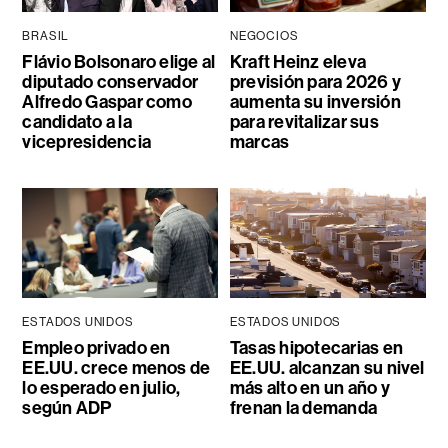
BRASIL
NEGOCIOS
Flávio Bolsonaro elige al
Kraft Heinz eleva
diputado conservador
previsión para 2026 y
Alfredo Gaspar como
aumenta su inversión
candidato a la
para revitalizar sus
vicepresidencia
marcas
ESTADOS UNIDOS
ESTADOS UNIDOS
Empleo privado en
Tasas hipotecarias en
EE.UU. crece menos de
EE.UU. alcanzan su nivel
lo esperado en julio,
más alto en un año y
según ADP
frenan la demanda