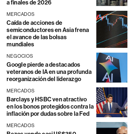
a finales de 2026
MERCADOS
Caída de acciones de
semiconductores en Asia frena
el avance de las bolsas
mundiales
NEGOCIOS
Google pierde a destacados
veteranos de IA en una profunda
reorganización del liderazgo
MERCADOS
Barclays y HSBC ven atractivo
en los bonos protegidos contra la
inflación por dudas sobre la Fed
MERCADOS
Bezos vende casi US$350