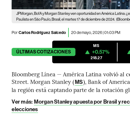
JPMorgan, BofA y Morgan Stanley ven oportunidad en América Latina: ¿en
Paulista en São Paulo, Brasil, el martes 17 de diciembre de 2024.
(Bloomb
Por
Carlos Rodríguez Salcedo
20 de mayo, 2026 | 01:03 PM
MS
+0.57%
ÚLTIMAS
COTIZACIONES
218.27
Bloomberg Línea — América Latina volvió al ce
Street. Morgan Stanley (
), Bank of America
MS
la región está captando parte de la rotación 
Ver más:
Morgan Stanley apuesta por Brasil y re
elecciones