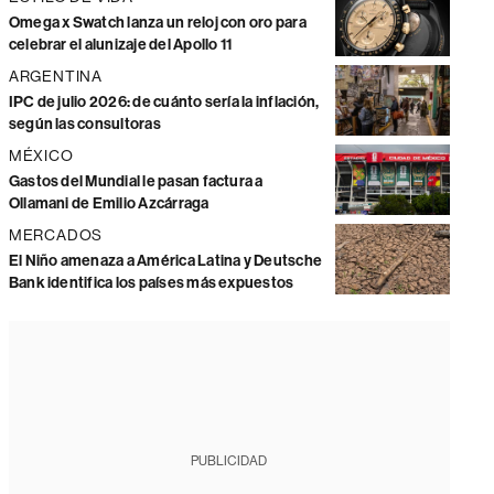
Omega x Swatch lanza un reloj con oro para
celebrar el alunizaje del Apollo 11
ARGENTINA
IPC de julio 2026: de cuánto sería la inflación,
según las consultoras
MÉXICO
Gastos del Mundial le pasan factura a
Ollamani de Emilio Azcárraga
MERCADOS
El Niño amenaza a América Latina y Deutsche
Bank identifica los países más expuestos
PUBLICIDAD