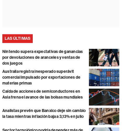
LAS ÚLTIMAS
Nintendo supera expectativas de ganancias
por devoluciones de aranceles y ventas de
dos juegos
Australia registra inesperado superávit
comercial impulsado por exportaciones de
materias primas
Caída de acciones de semiconductores en
Asia frena el avance de las bolsas mundiales
Analistas prevén que Banxico deje sin cambio
la tasa mientras inflación baja a 3,13% en julio
Sector tecnológico podría depender más de