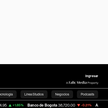
Ingresar
ecnología
Línea Studios
Negocios
Podcasts
Banco de Bogota
38,720.00
Apple
310.94
5%
-0.21%
+0
English