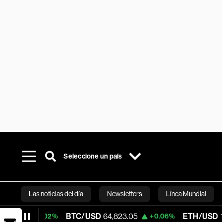
Seleccione un país
Las noticias del día
Newsletters
Línea Mundial
BTC/USD
64,823.05
ETH/USD
1,911.023
.02%
+0.06%
Bloomberg 