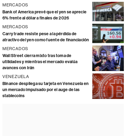
MERCADOS
Bank of America prevé que el yen se aprecie
6% frente al dólar a finales de 2026
MERCADOS
Carry trade resiste pese a la pérdida de
atractivo del yen como fuente de financiación
MERCADOS
Wall Street cierra mixto tras toma de
utilidades y mientras el mercado evalúa
avances con Irán
VENEZUELA
Binance despliega su tarjeta en Venezuela en
un mercado impulsado por el auge de las
stablecoins