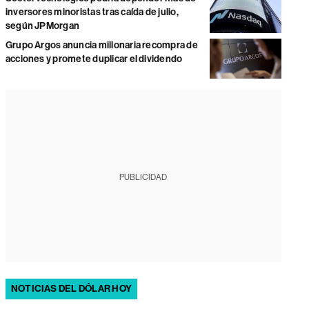
inversores minoristas tras caída de julio,
según JPMorgan
Grupo Argos anuncia millonaria recompra de
acciones y promete duplicar el dividendo
PUBLICIDAD
NOTICIAS DEL DÓLAR HOY