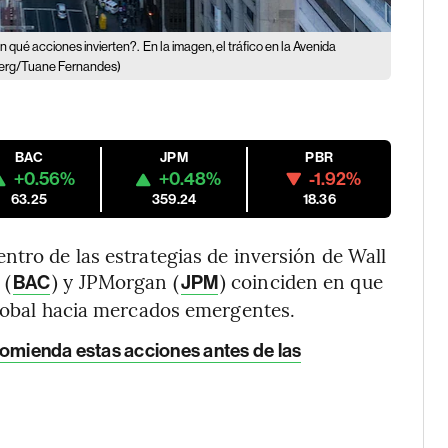
 qué acciones invierten?.
En la imagen, el tráfico en la Avenida
erg/Tuane Fernandes)
BAC
JPM
PBR
+0.56%
+0.48%
-1.92%
63.25
359.24
18.36
ntro de las estrategias de inversión de Wall
 (
) y JPMorgan (
) coinciden en que
BAC
JPM
global hacia mercados emergentes.
comienda estas acciones antes de las