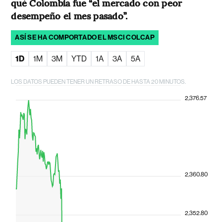
qué Colombia fue “el mercado con peor
desempeño el mes pasado”.
ASÍ SE HA COMPORTADO EL MSCI COLCAP
1D
1M
3M
YTD
1A
3A
5A
LOS DATOS PUEDEN TENER UN RETRASO DE HASTA 20 MINUTOS.
2,376.57
2,360.80
2,352.80