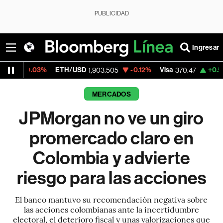
PUBLICIDAD
Ingresar
ETH/USD
-0.12%
Visa
+0.52%
MercadoL
1,903.505
370.47
MERCADOS
JPMorgan no ve un giro
promercado claro en
Colombia y advierte
riesgo para las acciones
El banco mantuvo su recomendación negativa sobre
las acciones colombianas ante la incertidumbre
electoral, el deterioro fiscal y unas valorizaciones que