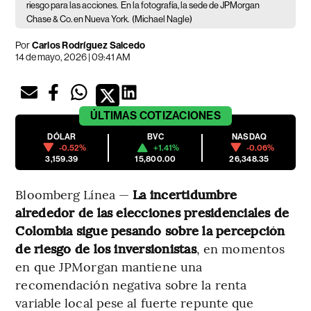
riesgo para las acciones.
En la fotografía, la sede de JPMorgan
Chase & Co. en Nueva York.
(Michael Nagle)
Por
Carlos Rodríguez Salcedo
14 de mayo, 2026 | 09:41 AM
ÚLTIMAS
COTIZACIONES
DÓLAR
BVC
NASDAQ
-0.52%
+1.41%
-0.06%
3,159.39
15,800.00
26,348.35
Bloomberg Línea —
La incertidumbre
alrededor de las elecciones presidenciales de
Colombia sigue pesando sobre la percepción
de riesgo de los inversionistas
, en momentos
en que JPMorgan mantiene una
recomendación negativa sobre la renta
variable local pese al fuerte repunte que