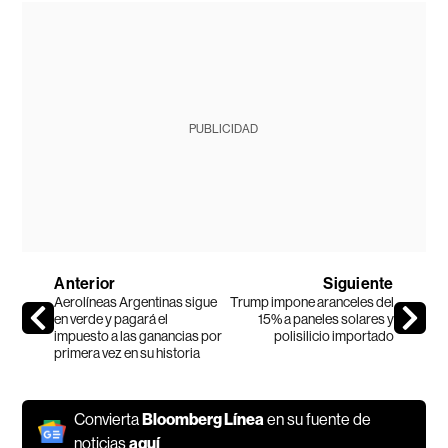
PUBLICIDAD
Anterior
Siguiente
Aerolíneas Argentinas sigue
Trump impone aranceles del
en verde y pagará el
15% a paneles solares y
impuesto a las ganancias por
polisilicio importado
primera vez en su historia
Convierta
Bloomberg Línea
en su fuente de
noticias
aquí