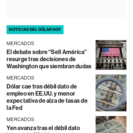
NOTICIAS DEL DÓLAR HOY
MERCADOS
El debate sobre “Sell América”
resurge tras decisiones de
Washington que siembran dudas
MERCADOS
Dólar cae tras débil dato de
empleo en EE.UU. y menor
expectativa de alza de tasas de
la Fed
MERCADOS
Yen avanza tras el débil dato