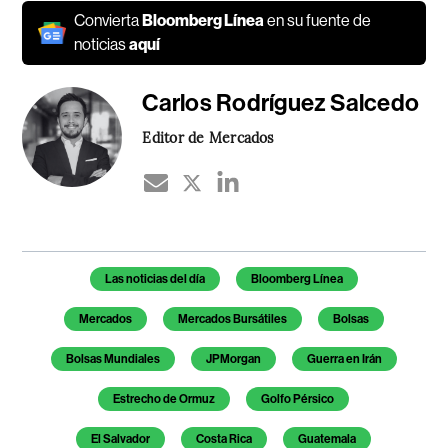
Convierta
Bloomberg Línea
en su fuente de
noticias
aquí
Carlos Rodríguez Salcedo
Editor de Mercados
Temas de este artículo
Las noticias del día
Bloomberg Línea
Mercados
Mercados Bursátiles
Bolsas
Bolsas Mundiales
JPMorgan
Guerra en Irán
Estrecho de Ormuz
Golfo Pérsico
El Salvador
Costa Rica
Guatemala