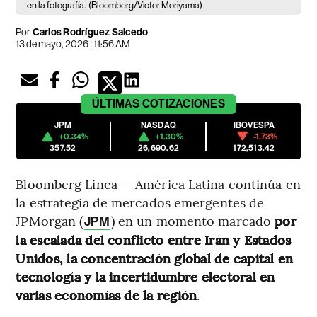
en la fotografía.
(Bloomberg/Victor Moriyama)
Por
Carlos Rodríguez Salcedo
13 de mayo, 2026 | 11:56 AM
ÚLTIMAS
COTIZACIONES
JPM
NASDAQ
IBOVESPA
+0.34%
+1.30%
-1.73%
357.52
26,690.62
172,513.42
Bloomberg Línea — América Latina continúa en
la estrategia de mercados emergentes de
JPMorgan (
) en un momento marcado
por
JPM
la escalada del conflicto entre Irán y Estados
Unidos, la concentración global de capital en
tecnología y la incertidumbre electoral en
varias economías de la región
.