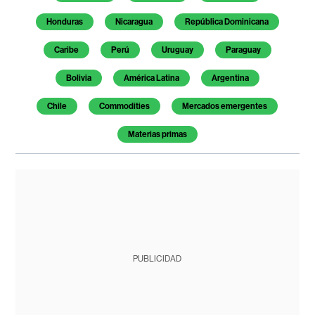
Honduras
Nicaragua
República Dominicana
Caribe
Perú
Uruguay
Paraguay
Bolivia
América Latina
Argentina
Chile
Commodities
Mercados emergentes
Materias primas
PUBLICIDAD