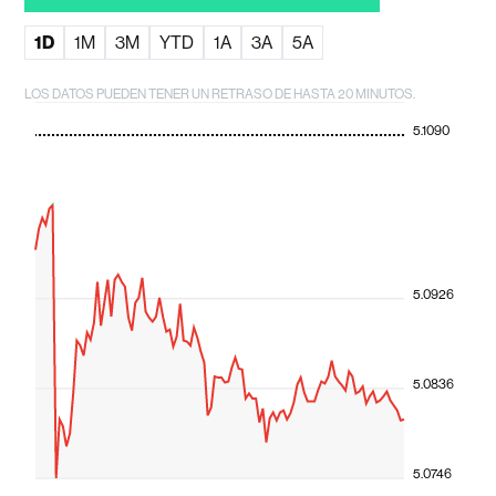
1D
1M
3M
YTD
1A
3A
5A
LOS DATOS PUEDEN TENER UN RETRASO DE HASTA 20 MINUTOS.
5.1090
5.0926
5.0836
5.0746