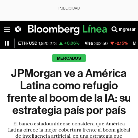
PUBLICIDAD
Ingresar
/USD
+0.06%
Visa
-2.15%
MercadoLibre
1,920.273
362.50
1,
MERCADOS
JPMorgan ve a América
Latina como refugio
frente al boom de la IA: su
estrategia país por país
El banco estadounidense considera que América
Latina ofrece la mejor cobertura frente al boom global
de inteligencia artificial, en una estrategia que