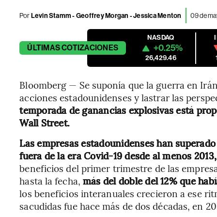
Por
Levin Stamm - Geoffrey Morgan - Jessica Menton
09 de ma
NASDAQ
+0.25%
ÚLTIMAS
COTIZACIONES
26,429.46
Bloomberg — Se suponía que la guerra en Irán i
acciones estadounidenses y lastrar las perspec
temporada de ganancias explosivas está propo
Wall Street.
Las empresas estadounidenses han superado 
fuera de la era Covid-19 desde al menos 2013
beneficios del primer trimestre de las empre
hasta la fecha,
más del doble del 12% que habí
los beneficios interanuales crecieron a ese ri
sacudidas fue hace más de dos décadas, en 20