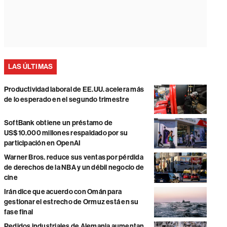
LAS ÚLTIMAS
Productividad laboral de EE.UU. acelera más
de lo esperado en el segundo trimestre
SoftBank obtiene un préstamo de
US$10.000 millones respaldado por su
participación en OpenAI
Warner Bros. reduce sus ventas por pérdida
de derechos de la NBA y un débil negocio de
cine
Irán dice que acuerdo con Omán para
gestionar el estrecho de Ormuz está en su
fase final
Pedidos industriales de Alemania aumentan