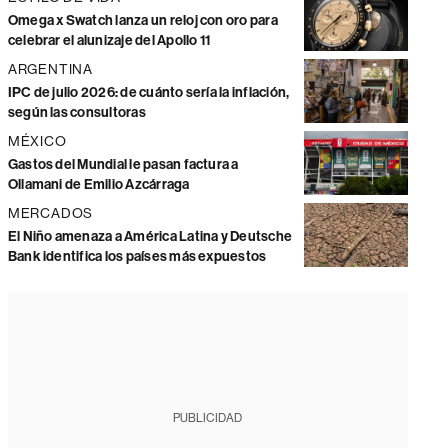
Omega x Swatch lanza un reloj con oro para
celebrar el alunizaje del Apollo 11
ARGENTINA
IPC de julio 2026: de cuánto sería la inflación,
según las consultoras
MÉXICO
Gastos del Mundial le pasan factura a
Ollamani de Emilio Azcárraga
MERCADOS
El Niño amenaza a América Latina y Deutsche
Bank identifica los países más expuestos
PUBLICIDAD