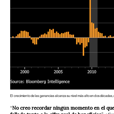
El crecimiento de las ganancias alcanza su nivel más alto en dos décadas
“
No creo recordar ningún momento en el que