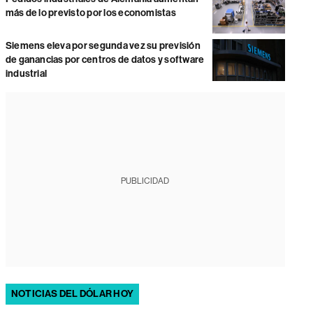
más de lo previsto por los economistas
Siemens eleva por segunda vez su previsión
de ganancias por centros de datos y software
industrial
PUBLICIDAD
NOTICIAS DEL DÓLAR HOY