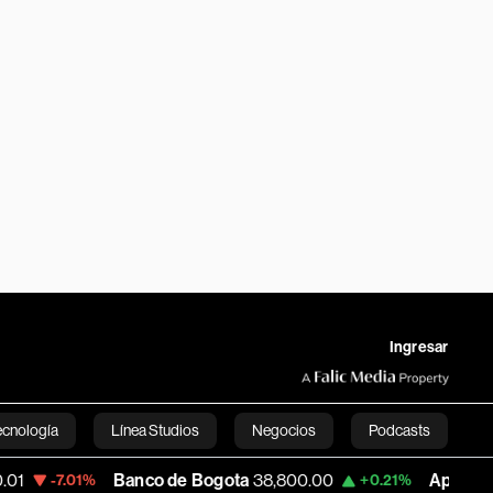
Ingresar
ecnología
Línea Studios
Negocios
Podcasts
Banco de Bogota
38,800.00
Apple
312.685
1%
+0.21%
English