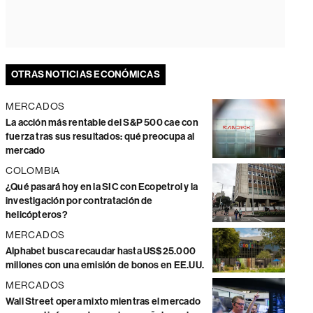
OTRAS NOTICIAS ECONÓMICAS
MERCADOS
La acción más rentable del S&P 500 cae con
fuerza tras sus resultados: qué preocupa al
mercado
COLOMBIA
¿Qué pasará hoy en la SIC con Ecopetrol y la
investigación por contratación de
helicópteros?
MERCADOS
Alphabet busca recaudar hasta US$25.000
millones con una emisión de bonos en EE.UU.
MERCADOS
Wall Street opera mixto mientras el mercado