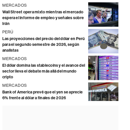
MERCADOS
Wall Street opera mixto mientras el mercado
espera el informe de empleo y señales sobre
Irán
PERÚ
Las proyecciones del precio del dólar en Perú
para el segundo semestre de 2026, según
analistas
MERCADOS
El dólar domina las stablecoins y el avance del
sector lleva el debate más allá del mundo
cripto
MERCADOS
Bank of America prevé que el yen se aprecie
6% frente al dólar a finales de 2026