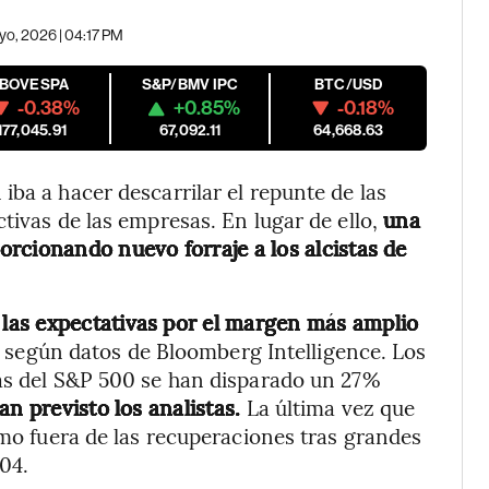
yo, 2026 | 04:17 PM
IBOVESPA
S&P/BMV IPC
BTC/USD
-0.38%
+0.85%
-0.18%
177,045.91
67,092.11
64,668.63
ba a hacer descarrilar el repunte de las
tivas de las empresas. En lugar de ello,
una
rcionando nuevo forraje a los alcistas de
las expectativas por el margen más amplio
,
según datos de Bloomberg Intelligence. Los
sas del S&P 500 se han disparado un 27%
an previsto los analistas.
La última vez que
tmo fuera de las recuperaciones tras grandes
04.