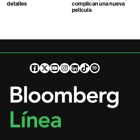
detalles
complican una nueva
película