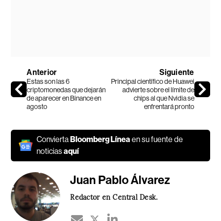
Anterior
Siguiente
Estas son las 6
Principal científico de Huawei
criptomonedas que dejarán
advierte sobre el límite de
de aparecer en Binance en
chips al que Nvidia se
agosto
enfrentará pronto
Convierta
Bloomberg Línea
en su fuente de
noticias
aquí
Juan Pablo Álvarez
Redactor en Central Desk.