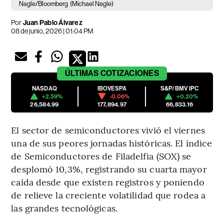
Nagle/Bloomberg
(Michael Nagle)
Por
Juan Pablo Álvarez
08 de junio, 2026 | 01:04 PM
ÚLTIMAS
COTIZACIONES
NASDAQ
IBOVESPA
S&P/BMV IPC
+2.59%
-0.06%
+0.20%
26,584.99
177,894.97
66,833.16
El sector de semiconductores vivió el viernes
una de sus peores jornadas históricas. El índice
de Semiconductores de Filadelfia (SOX) se
desplomó 10,3%, registrando su cuarta mayor
caída desde que existen registros y poniendo
de relieve la creciente volatilidad que rodea a
las grandes tecnológicas.