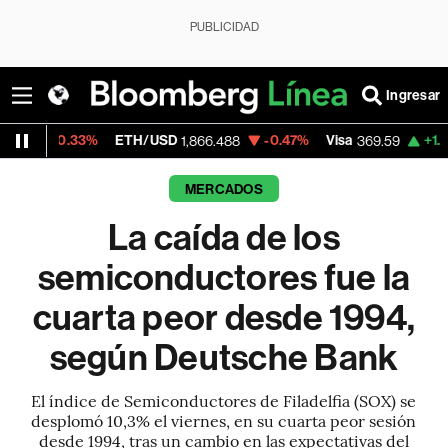
PUBLICIDAD
Ingresar
33%
ETH/USD
-0.47%
Visa
+1.07%
Merca
1,866.488
369.59
MERCADOS
La caída de los
semiconductores fue la
cuarta peor desde 1994,
según Deutsche Bank
El índice de Semiconductores de Filadelfia (SOX) se
desplomó 10,3% el viernes, en su cuarta peor sesión
desde 1994, tras un cambio en las expectativas del