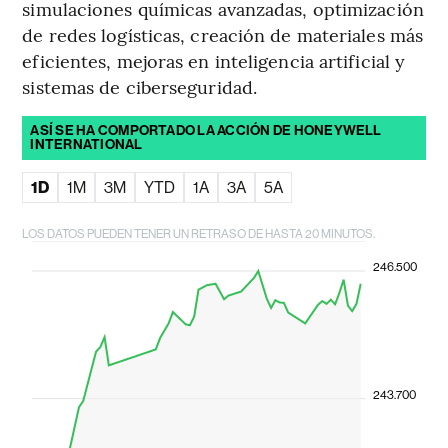
simulaciones químicas avanzadas, optimización
de redes logísticas, creación de materiales más
eficientes, mejoras en inteligencia artificial y
sistemas de ciberseguridad.
ASÍ SE HA COMPORTADO LA ACCIÓN DE HONEYWELL
INTERNATIONAL
1D
1M
3M
YTD
1A
3A
5A
LOS DATOS PUEDEN TENER UN RETRASO DE HASTA 20 MINUTOS.
246.500
243.700