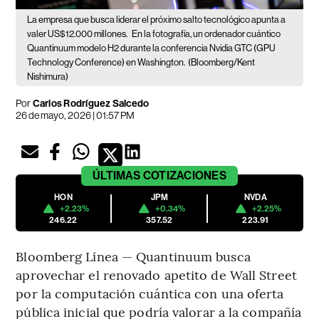
La empresa que busca liderar el próximo salto tecnológico apunta a
valer US$12.000 millones.
En la fotografía, un ordenador cuántico
Quantinuum modelo H2 durante la conferencia Nvidia GTC (GPU
Technology Conference) en Washington.
(Bloomberg/Kent
Nishimura)
Por
Carlos Rodríguez Salcedo
26 de mayo, 2026 | 01:57 PM
ÚLTIMAS
COTIZACIONES
HON
JPM
NVDA
+2.23%
+0.34%
+2.25%
246.22
357.52
223.91
Bloomberg Línea — Quantinuum busca
aprovechar el renovado apetito de Wall Street
por la computación cuántica con una oferta
pública inicial que podría valorar a la compañía