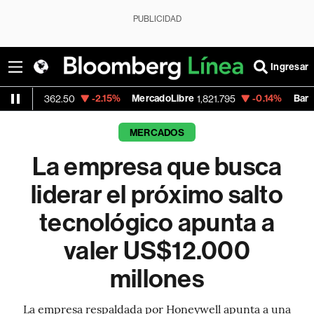
PUBLICIDAD
Ingresar
-2.15%
MercadoLibre
-0.14%
Banco de Bogota
.50
1,821.795
3
MERCADOS
La empresa que busca
liderar el próximo salto
tecnológico apunta a
valer US$12.000
millones
La empresa respaldada por Honeywell apunta a una