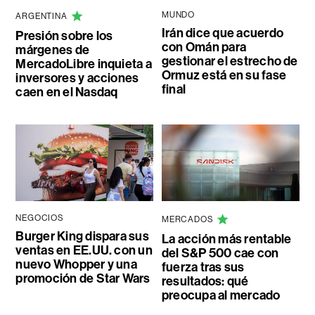
MUNDO
ARGENTINA
Irán dice que acuerdo
Presión sobre los
con Omán para
márgenes de
gestionar el estrecho de
MercadoLibre inquieta a
Ormuz está en su fase
inversores y acciones
final
caen en el Nasdaq
NEGOCIOS
MERCADOS
Burger King dispara sus
La acción más rentable
ventas en EE.UU. con un
del S&P 500 cae con
nuevo Whopper y una
fuerza tras sus
promoción de Star Wars
resultados: qué
preocupa al mercado