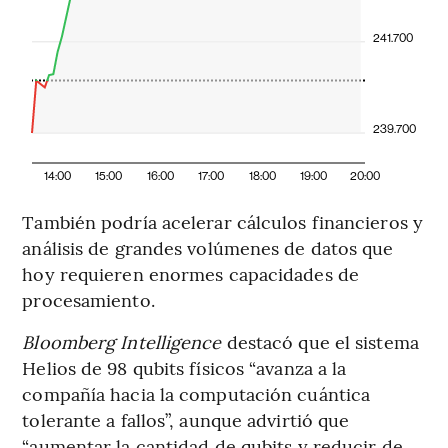
241.700
239.700
14:00
15:00
16:00
17:00
18:00
19:00
20:00
También podría acelerar cálculos financieros y
análisis de grandes volúmenes de datos que
hoy requieren enormes capacidades de
procesamiento.
Bloomberg Intelligence
destacó que el sistema
Helios de 98 qubits físicos “avanza a la
compañía hacia la computación cuántica
tolerante a fallos”, aunque advirtió que
“aumentar la cantidad de qubits y reducir de