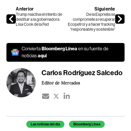
Anterior
Siguiente
Trump reactiva el intento de
De la Espriella se
destituir a la gobernadora
compromete a recuperar
Lisa Cook de la Fed
Ecopetrol y a hacer fracking
“responsable y sostenible”
Convierta
Bloomberg Línea
en su fuente de
noticias
aquí
Carlos Rodríguez Salcedo
Editor de Mercados
Temas de este artículo
Las noticias del día
Bloomberg Línea