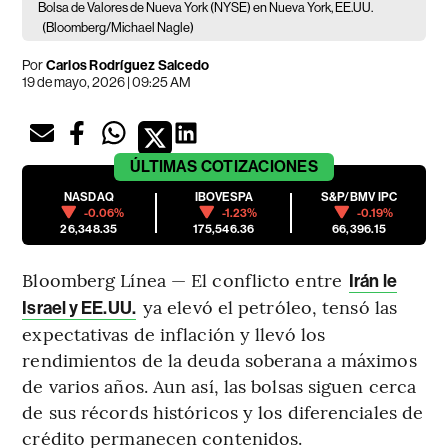
Bolsa de Valores de Nueva York (NYSE) en Nueva York, EE.UU.
(Bloomberg/Michael Nagle)
Por
Carlos Rodríguez Salcedo
19 de mayo, 2026 | 09:25 AM
ÚLTIMAS
COTIZACIONES
NASDAQ
IBOVESPA
S&P/BMV IPC
-0.06%
-1.23%
-0.19%
26,348.35
175,546.36
66,396.15
Bloomberg Línea — El conflicto entre
Irán le
ya elevó el petróleo, tensó las
Israel y EE.UU.
expectativas de inflación y llevó los
rendimientos de la deuda soberana a máximos
de varios años. Aun así, las bolsas siguen cerca
de sus récords históricos y los diferenciales de
crédito permanecen contenidos.