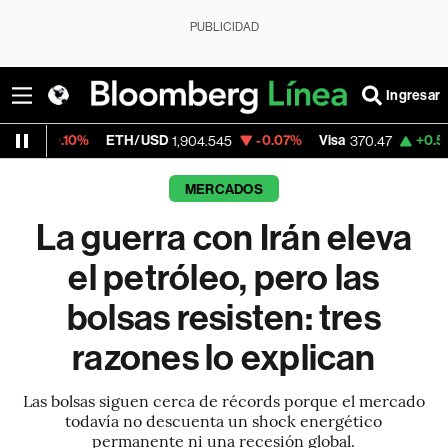
PUBLICIDAD
Ingresar
TH/USD
-0.07%
Visa
+0.52%
MercadoLibr
1,904.545
370.47
MERCADOS
La guerra con Irán eleva
el petróleo, pero las
bolsas resisten: tres
razones lo explican
Las bolsas siguen cerca de récords porque el mercado
todavía no descuenta un shock energético
permanente ni una recesión global.