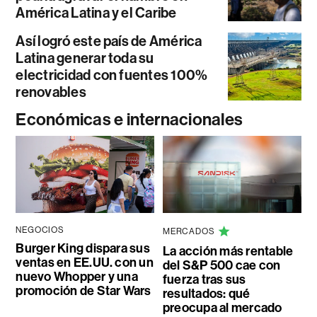
América Latina y el Caribe
Así logró este país de América
Latina generar toda su
electricidad con fuentes 100%
renovables
Económicas e internacionales
NEGOCIOS
MERCADOS
Burger King dispara sus
La acción más rentable
ventas en EE.UU. con un
del S&P 500 cae con
nuevo Whopper y una
fuerza tras sus
promoción de Star Wars
resultados: qué
preocupa al mercado