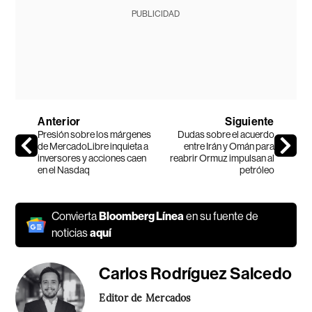
PUBLICIDAD
Anterior
Siguiente
Presión sobre los márgenes
Dudas sobre el acuerdo
de MercadoLibre inquieta a
entre Irán y Omán para
inversores y acciones caen
reabrir Ormuz impulsan al
en el Nasdaq
petróleo
Convierta
Bloomberg Línea
en su fuente de
noticias
aquí
Carlos Rodríguez Salcedo
Editor de Mercados