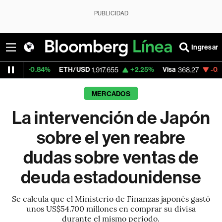
PUBLICIDAD
Ingresar
84%
ETH/USD
+2.25%
Visa
-0.36%
Merca
1,917.655
368.27
MERCADOS
La intervención de Japón
sobre el yen reabre
dudas sobre ventas de
deuda estadounidense
Se calcula que el Ministerio de Finanzas japonés gastó
unos US$54.700 millones en comprar su divisa
durante el mismo periodo.