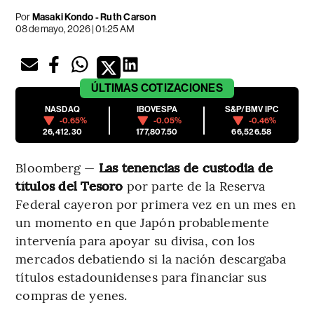
Por
Masaki Kondo - Ruth Carson
08 de mayo, 2026 | 01:25 AM
ÚLTIMAS
COTIZACIONES
NASDAQ
IBOVESPA
S&P/BMV IPC
-0.65%
-0.05%
-0.46%
26,412.30
177,807.50
66,526.58
Bloomberg —
Las tenencias de custodia de
títulos del Tesoro
por parte de la Reserva
Federal cayeron por primera vez en un mes en
un momento en que Japón probablemente
intervenía para apoyar su divisa, con los
mercados debatiendo si la nación descargaba
títulos estadounidenses para financiar sus
compras de yenes.