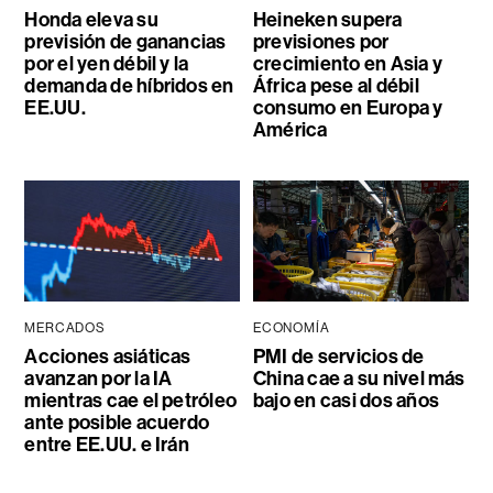
Honda eleva su
Heineken supera
previsión de ganancias
previsiones por
por el yen débil y la
crecimiento en Asia y
demanda de híbridos en
África pese al débil
EE.UU.
consumo en Europa y
América
MERCADOS
ECONOMÍA
Acciones asiáticas
PMI de servicios de
avanzan por la IA
China cae a su nivel más
mientras cae el petróleo
bajo en casi dos años
ante posible acuerdo
entre EE.UU. e Irán