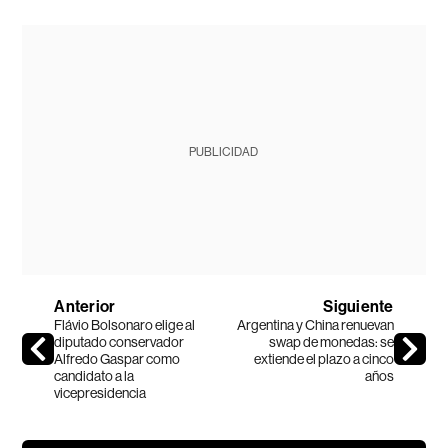
PUBLICIDAD
Anterior
Siguiente
Flávio Bolsonaro elige al
Argentina y China renuevan
diputado conservador
swap de monedas: se
Alfredo Gaspar como
extiende el plazo a cinco
candidato a la
años
vicepresidencia