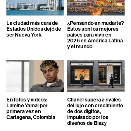
La ciudad más cara de
¿Pensando en mudarte?
Estados Unidos dejó de
Estos son los mejores
ser Nueva York
países para vivir en
2026 en América Latina
y el mundo
En fotos y videos:
Chanel supera a rivales
Lamine Yamal por
del lujo con crecimiento
primera vez en
de dos dígitos,
Cartagena, Colombia
impulsado por los
diseños de Blazy