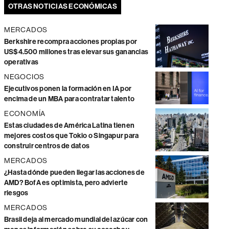
OTRAS NOTICIAS ECONÓMICAS
MERCADOS
Berkshire recompra acciones propias por
US$4.500 millones tras elevar sus ganancias
operativas
NEGOCIOS
Ejecutivos ponen la formación en IA por
encima de un MBA para contratar talento
ECONOMÍA
Estas ciudades de América Latina tienen
mejores costos que Tokio o Singapur para
construir centros de datos
MERCADOS
¿Hasta dónde pueden llegar las acciones de
AMD? BofA es optimista, pero advierte
riesgos
MERCADOS
Brasil deja al mercado mundial del azúcar con