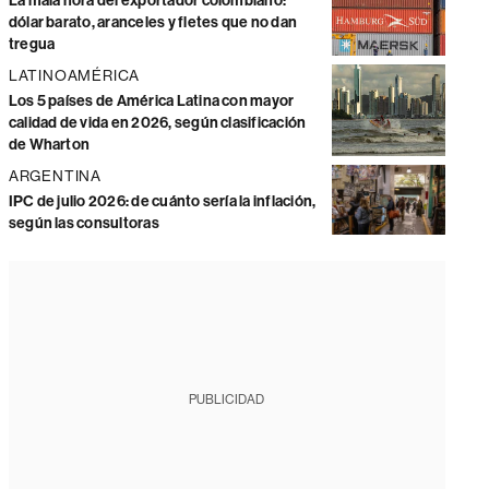
La mala hora del exportador colombiano:
dólar barato, aranceles y fletes que no dan
tregua
LATINOAMÉRICA
Los 5 países de América Latina con mayor
calidad de vida en 2026, según clasificación
de Wharton
ARGENTINA
IPC de julio 2026: de cuánto sería la inflación,
según las consultoras
PUBLICIDAD