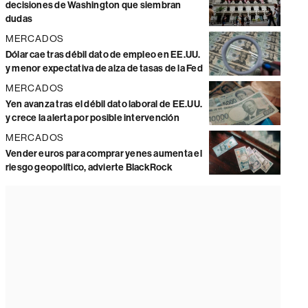
decisiones de Washington que siembran
dudas
MERCADOS
Dólar cae tras débil dato de empleo en EE.UU.
y menor expectativa de alza de tasas de la Fed
MERCADOS
Yen avanza tras el débil dato laboral de EE.UU.
y crece la alerta por posible intervención
MERCADOS
Vender euros para comprar yenes aumenta el
riesgo geopolítico, advierte BlackRock