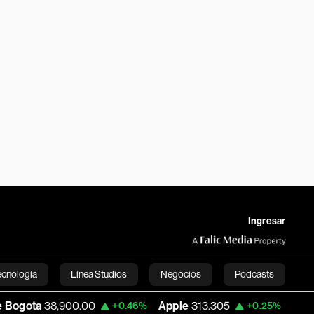
Ingresar
ecnología
Línea Studios
Negocios
Podcasts
0.00
Apple
313.305
USD COP
3,159.60
+0.46%
+0.25%
English