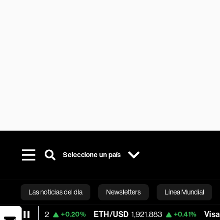
Seleccione un país
Las noticias del día
Newsletters
Línea Mundial
ETH/USD
1,921.883
Visa
362.50
+0.20%
+0.41%
-2.1
Bloomberg 