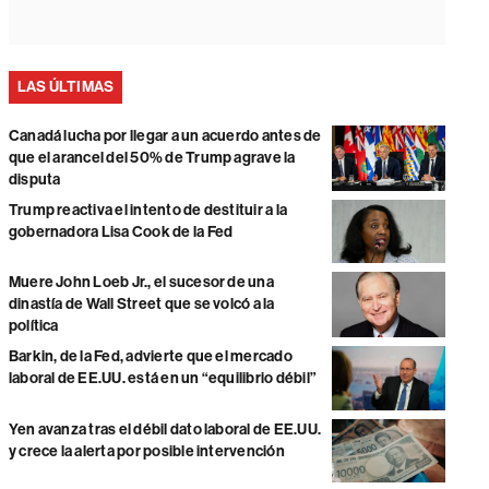
LAS ÚLTIMAS
Canadá lucha por llegar a un acuerdo antes de
que el arancel del 50% de Trump agrave la
disputa
Trump reactiva el intento de destituir a la
gobernadora Lisa Cook de la Fed
Muere John Loeb Jr., el sucesor de una
dinastía de Wall Street que se volcó a la
política
Barkin, de la Fed, advierte que el mercado
laboral de EE.UU. está en un “equilibrio débil”
Yen avanza tras el débil dato laboral de EE.UU.
y crece la alerta por posible intervención