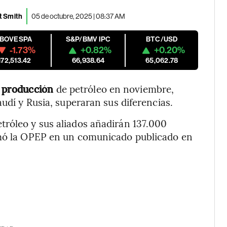
t Smith
05 de octubre, 2025 | 08:37 AM
IBOVESPA
S&P/BMV IPC
BTC/USD
-1.73%
+0.82%
+0.20%
172,513.42
66,938.64
65,062.78
 producción
de petróleo en noviembre,
audí y Rusia, superaran sus diferencias.
tróleo y sus aliados añadirán 137.000
rmó la OPEP en un comunicado publicado en