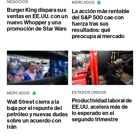
NEGOCIOS
MERCADOS
Burger King dispara sus
La acción más rentable
ventas en EE.UU. con un
del S&P 500 cae con
nuevo Whopper y una
fuerza tras sus
promoción de Star Wars
resultados: qué
preocupa al mercado
ESTADOS UNIDOS
MERCADOS
Productividad laboral de
Wall Street cierra a la
EE.UU. acelera más de
baja por el repunte del
lo esperado en el
petróleo y nuevas dudas
segundo trimestre
sobre un acuerdo con
Irán