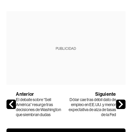
PUBLICIDAD
Anterior
Siguiente
El debate sobre “Sell
Dólar cae tras débil dato de
América” resurge tras
empleo en EE.UU. y menor
decisiones de Washington
expectativa de alza de tasas
que siembran dudas
de la Fed