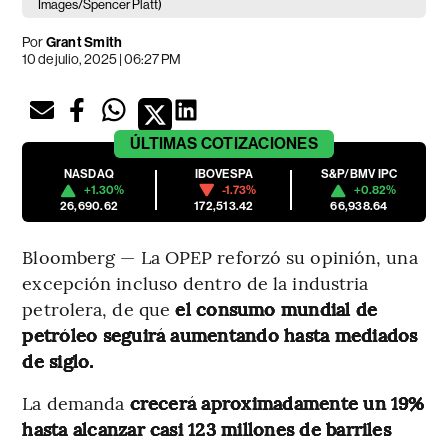
Images/Spencer Platt)
Por
Grant Smith
10 de julio, 2025 | 06:27 PM
ÚLTIMAS
COTIZACIONES
NASDAQ
IBOVESPA
S&P/BMV IPC
+1.30%
-1.73%
+0.82%
26,690.62
172,513.42
66,938.64
Bloomberg — La OPEP reforzó su opinión, una
excepción incluso dentro de la industria
petrolera, de que
el consumo mundial de
petróleo seguirá aumentando hasta mediados
de siglo.
La demanda
crecerá aproximadamente un 19%
hasta alcanzar casi 123 millones de barriles