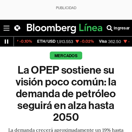
PUBLICIDAD
Ingresar
.10%
ETH/USD
-0.02%
Visa
-2.15%
Merca
1,913.553
362.50
MERCADOS
La OPEP sostiene su
visión poco común: la
demanda de petróleo
seguirá en alza hasta
2050
La demanda crecerá aproximadamente un 19% hasta