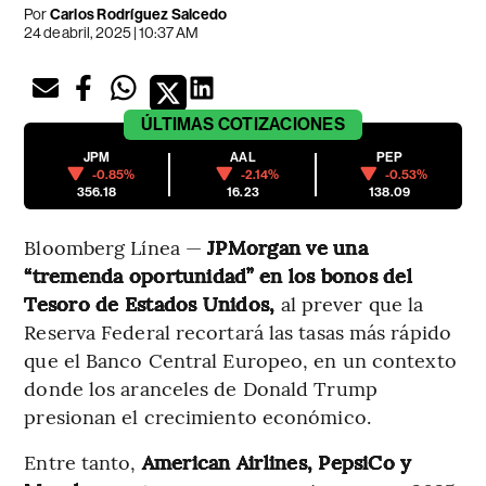
Por
Carlos Rodríguez Salcedo
24 de abril, 2025 | 10:37 AM
ÚLTIMAS
COTIZACIONES
JPM
AAL
PEP
-0.85%
-2.14%
-0.53%
356.18
16.23
138.09
Bloomberg Línea —
JPMorgan ve una
“tremenda oportunidad” en los bonos del
Tesoro de Estados Unidos,
al prever que la
Reserva Federal recortará las tasas más rápido
que el Banco Central Europeo, en un contexto
donde los aranceles de Donald Trump
presionan el crecimiento económico.
Entre tanto,
American Airlines, PepsiCo y