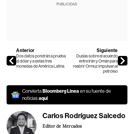
PUBLICIDAD
Anterior
Siguiente
Dos datos pondrán a prueba
Dudas sobre el acuerdo
al dólar y a estas tres
entre Irán y Omán para
monedas de América Latina
reabrir Ormuz impulsan al
petróleo
Convierta
Bloomberg Línea
en su fuente de
noticias
aquí
Carlos Rodríguez Salcedo
Editor de Mercados