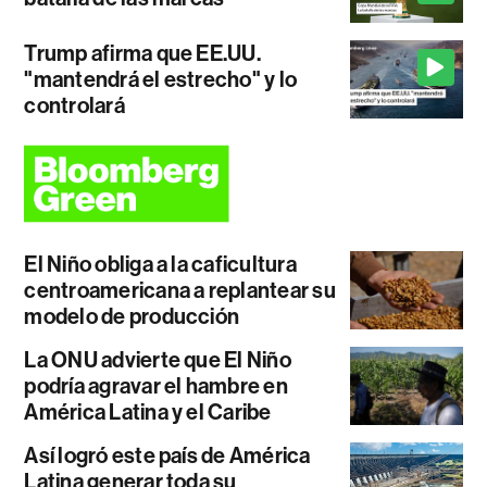
Trump afirma que EE.UU.
"mantendrá el estrecho" y lo
controlará
El Niño obliga a la caficultura
centroamericana a replantear su
modelo de producción
La ONU advierte que El Niño
podría agravar el hambre en
América Latina y el Caribe
Así logró este país de América
Latina generar toda su