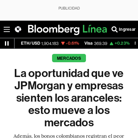
PUBLICIDAD
Ingresar
TH/USD
-0.61%
Visa
+0.23%
MercadoLibre
1,904.183
369.39
MERCADOS
La oportunidad que ve
JPMorgan y empresas
sienten los aranceles:
esto mueve a los
mercados
Además, los bonos colombianos registran el peor