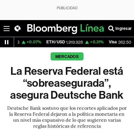
PUBLICIDAD
Ingresar
+0.07%
ETH/USD
+0.31%
Visa
-2.15%
M
1,919.928
362.50
MERCADOS
La Reserva Federal está
“sobreasegurada”,
asegura Deutsche Bank
Deutsche Bank sostuvo que los recortes aplicados por
la Reserva Federal dejaron a la política monetaria en
un nivel más expansivo de lo que sugieren varias
reglas históricas de referencia