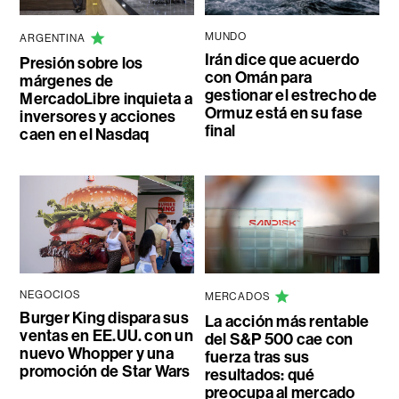
MUNDO
ARGENTINA
Irán dice que acuerdo
Presión sobre los
con Omán para
márgenes de
gestionar el estrecho de
MercadoLibre inquieta a
Ormuz está en su fase
inversores y acciones
final
caen en el Nasdaq
NEGOCIOS
MERCADOS
Burger King dispara sus
La acción más rentable
ventas en EE.UU. con un
del S&P 500 cae con
nuevo Whopper y una
fuerza tras sus
promoción de Star Wars
resultados: qué
preocupa al mercado