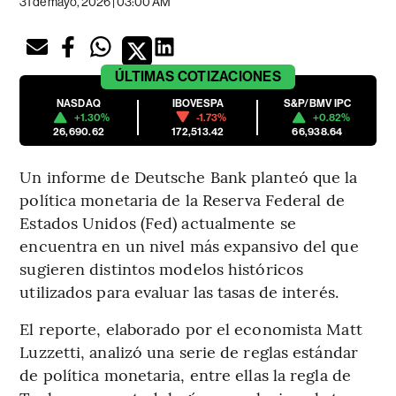
31 de mayo, 2026 | 03:00 AM
ÚLTIMAS
COTIZACIONES
NASDAQ
IBOVESPA
S&P/BMV IPC
+1.30%
-1.73%
+0.82%
26,690.62
172,513.42
66,938.64
Un informe de Deutsche Bank planteó que la
política monetaria de la
Reserva Federal de
Estados Unidos (Fed) actualmente se
encuentra en un nivel más expansivo del que
sugieren distintos modelos históricos
utilizados para evaluar las tasas de interés.
El reporte, elaborado por el economista Matt
Luzzetti, analizó una serie de reglas estándar
de política monetaria, entre ellas la regla de