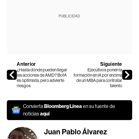
PUBLICIDAD
Anterior
Siguiente
¿Hasta dónde pueden llegar
Ejecutivos ponen la
las acciones de AMD? BofA
formación en IA por encima
es optimista, pero advierte
de un MBA para contratar
riesgos
talento
Convierta
Bloomberg Línea
en su fuente de
noticias
aquí
Juan Pablo Álvarez