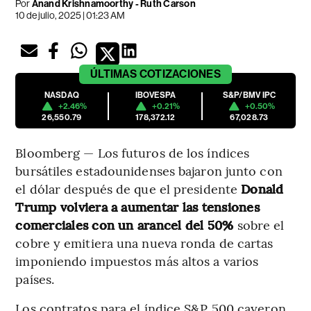
Por
Anand Krishnamoorthy - Ruth Carson
10 de julio, 2025 | 01:23 AM
ÚLTIMAS
COTIZACIONES
NASDAQ
IBOVESPA
S&P/BMV IPC
+2.46%
+0.21%
+0.50%
26,550.79
178,372.12
67,028.73
Bloomberg — Los futuros de los índices
bursátiles estadounidenses bajaron junto con
el dólar después de que el presidente
Donald
Trump volviera a aumentar las tensiones
comerciales con un arancel del 50%
sobre el
cobre y emitiera una nueva ronda de cartas
imponiendo impuestos más altos a varios
países.
Los contratos para el índice S&P 500 cayeron