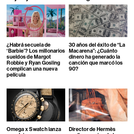
¿Habrá secuela de
30 años del éxito de “La
‘Barbie’? Los millonarios
Macarena”: ¿Cuánto
sueldos de Margot
dinero ha generado la
Robbie y Ryan Gosling
canción que marcó los
complican una nueva
90?
película
Omega x Swatch lanza
Director de Hermès