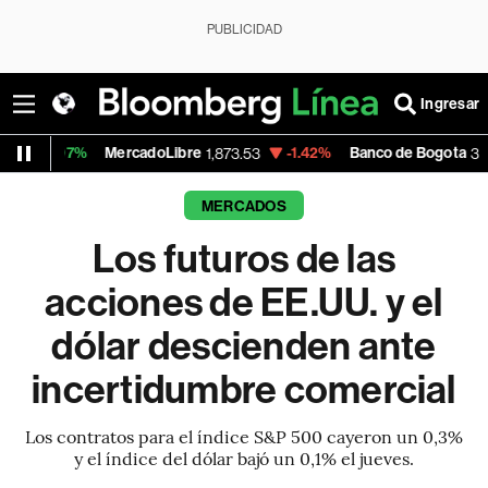
PUBLICIDAD
Ingresar
MercadoLibre
-1.42%
Banco de Bogota
-0
1,873.53
38,420.00
MERCADOS
Los futuros de las
acciones de EE.UU. y el
dólar descienden ante
incertidumbre comercial
Los contratos para el índice S&P 500 cayeron un 0,3%
y el índice del dólar bajó un 0,1% el jueves.