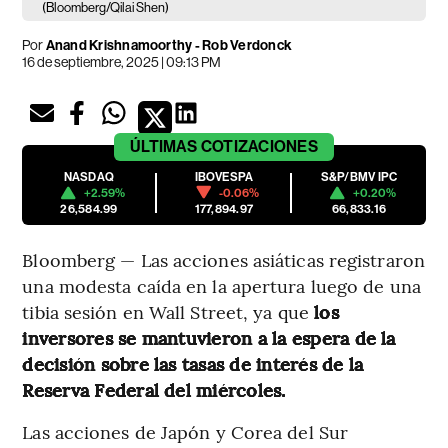
(Bloomberg/Qilai Shen)
Por
Anand Krishnamoorthy - Rob Verdonck
16 de septiembre, 2025 | 09:13 PM
ÚLTIMAS
COTIZACIONES
NASDAQ
IBOVESPA
S&P/BMV IPC
+2.59%
-0.06%
+0.20%
26,584.99
177,894.97
66,833.16
Bloomberg — Las acciones asiáticas registraron
una modesta caída en la apertura luego de una
tibia sesión en Wall Street, ya que
los
inversores se mantuvieron a la espera de la
decisión sobre las tasas de interés de la
Reserva Federal del miércoles.
Las acciones de Japón y Corea del Sur