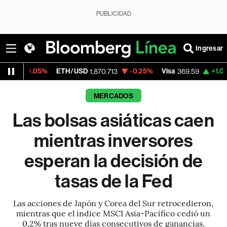
PUBLICIDAD
Ingresar
ETH/USD
-0.25%
Visa
+1.07%
MercadoL
1,870.713
369.59
MERCADOS
Las bolsas asiáticas caen
mientras inversores
esperan la decisión de
tasas de la Fed
Las acciones de Japón y Corea del Sur retrocedieron,
mientras que el índice MSCI Asia-Pacífico cedió un
0,2% tras nueve días consecutivos de ganancias.