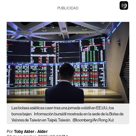
20
PUBLICIDAD
Las bolsas asiáticas caen tras una jornada volátil en EE.UU.; los
bonos bajan.
Información bursátil mostrada en la sede de la Bolsa de
Valores de Taiwán en Taipéi, Taiwán.
(Bloomberg/An Rong Xu)
Por
Toby Alder - Alder