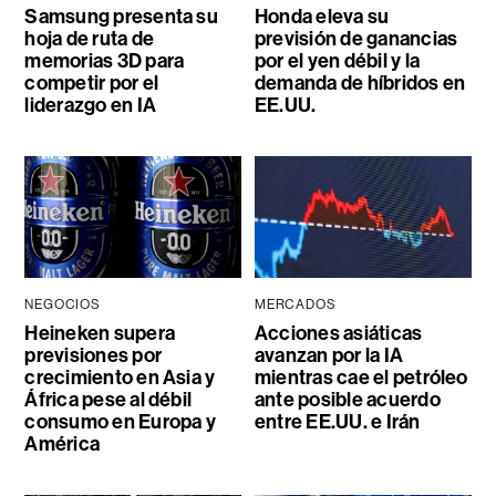
Samsung presenta su
Honda eleva su
hoja de ruta de
previsión de ganancias
memorias 3D para
por el yen débil y la
competir por el
demanda de híbridos en
liderazgo en IA
EE.UU.
NEGOCIOS
MERCADOS
Heineken supera
Acciones asiáticas
previsiones por
avanzan por la IA
crecimiento en Asia y
mientras cae el petróleo
África pese al débil
ante posible acuerdo
consumo en Europa y
entre EE.UU. e Irán
América