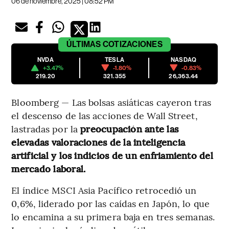
06 de noviembre, 2025 | 08:52 PM
ÚLTIMAS
COTIZACIONES
NVDA
TESLA
NASDAQ
+3.47%
-1.80%
-0.83%
219.20
321.355
26,363.44
Bloomberg — Las bolsas asiáticas cayeron tras
el descenso de las acciones de Wall Street,
lastradas por la
preocupación ante las
elevadas valoraciones de la inteligencia
artificial y los indicios de un enfriamiento del
mercado laboral.
El índice MSCI Asia Pacífico retrocedió un
0,6%, liderado por las caídas en Japón, lo que
lo encamina a su primera baja en tres semanas.