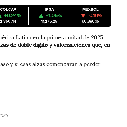
COLCAP
IPSA
MEXBOL
+0.24%
+1.05%
-0.19%
2,350.44
11,275.25
66,396.15
mérica Latina en la primera mitad de 2025
zas de doble dígito y valorizaciones que, en
pasó y si esas alzas comenzarán a perder
IDAD