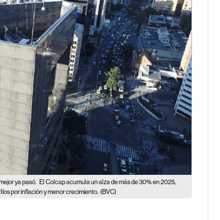
 mejor ya pasó.
El Colcap acumula un alza de más de 30% en 2025,
íos por inflación y menor crecimiento.
(BVC)