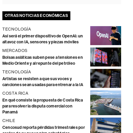
OTRAS NOTICIAS ECONÓMICAS
TECNOLOGÍA
Así será el primer dispositivo de OpenAI: un
altavoz con IA, sensores y piezas móviles
MERCADOS
Bolsas asiáticas suben pese a tensiones en
Medio Oriente y al repunte del petróleo
TECNOLOGÍA
Artistas se resisten a que sus voces y
canciones sean usadas para entrenar a la IA
COSTA RICA
En qué consiste la propuesta de Costa Rica
para resolver la disputa comercial con
Panamá
CHILE
Cencosud reporta pérdidas trimestrales por