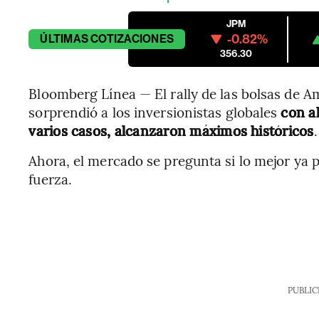
JPM
-0.82%
ÚLTIMAS
COTIZACIONES
356.30
Bloomberg Línea — El rally de las bolsas de A
sorprendió a los inversionistas globales
con al
varios casos, alcanzaron máximos históricos
.
Ahora, el mercado se pregunta si lo mejor ya 
fuerza.
PUBLIC