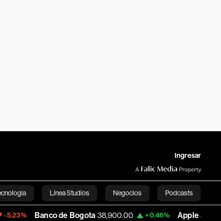
Ingresar
ecnología
Línea Studios
Negocios
Podcasts
Banco de Bogota
38,900.00
Apple
312.53
+0.46%
+0.5
English