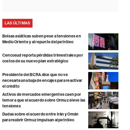
LAS ÚLTIMAS
Bolsas asiáticas suben pese a tensiones en
Medio Oriente y al repunte del petróleo
Cencosud reporta pérdidas trimestrales por
costos de su nuevo plan estratégico
Presidente del BCRA dice que no ve
necesaria una baja de encajes para reactivar
el crédito
Activos de mercados emergentes caen por
temor a que el acuerdo sobre Ormuz eleve las
tensiones
Dudas sobre el acuerdo entre Irán y Omán
para reabrir Ormuz impulsan al petróleo