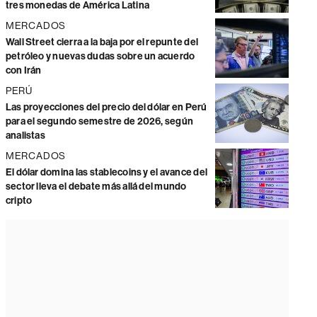
tres monedas de América Latina
MERCADOS
Wall Street cierra a la baja por el repunte del
petróleo y nuevas dudas sobre un acuerdo
con Irán
PERÚ
Las proyecciones del precio del dólar en Perú
para el segundo semestre de 2026, según
analistas
MERCADOS
El dólar domina las stablecoins y el avance del
sector lleva el debate más allá del mundo
cripto