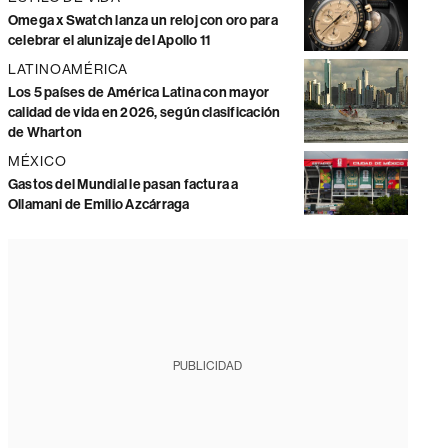
Omega x Swatch lanza un reloj con oro para
celebrar el alunizaje del Apollo 11
LATINOAMÉRICA
Los 5 países de América Latina con mayor
calidad de vida en 2026, según clasificación
de Wharton
MÉXICO
Gastos del Mundial le pasan factura a
Ollamani de Emilio Azcárraga
PUBLICIDAD