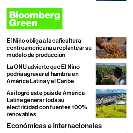
El Niño obliga a la caficultura
centroamericana a replantear su
modelo de producción
La ONU advierte que El Niño
podría agravar el hambre en
América Latina y el Caribe
Así logró este país de América
Latina generar toda su
electricidad con fuentes 100%
renovables
Económicas e internacionales