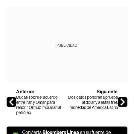
PUBLICIDAD
Anterior
Siguiente
Dudas sobre el acuerdo
Dos datos pondrán a prueba
entre Irán y Omán para
al dólar y a estas tres
reabrir Ormuz impulsan al
monedas de América Latina
petróleo
Convierta
Bloomberg Línea
en su fuente de