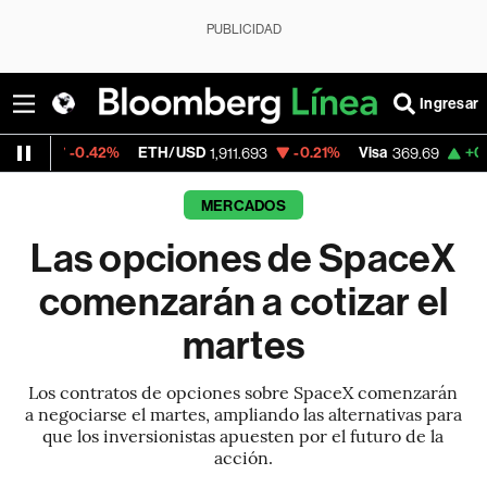
PUBLICIDAD
Ingresar
0.42%
ETH/USD
-0.21%
Visa
+0.31%
Merc
1,911.693
369.69
MERCADOS
Las opciones de SpaceX
comenzarán a cotizar el
martes
Los contratos de opciones sobre SpaceX comenzarán
a negociarse el martes, ampliando las alternativas para
que los inversionistas apuesten por el futuro de la
acción.