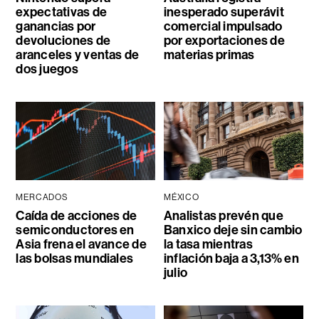
expectativas de
inesperado superávit
ganancias por
comercial impulsado
devoluciones de
por exportaciones de
aranceles y ventas de
materias primas
dos juegos
MERCADOS
MÉXICO
Caída de acciones de
Analistas prevén que
semiconductores en
Banxico deje sin cambio
Asia frena el avance de
la tasa mientras
las bolsas mundiales
inflación baja a 3,13% en
julio