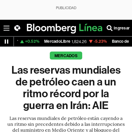
PUBLICIDAD
Ingresar
+0.52%
MercadoLibre
-5.23%
Banco de Bogota
1,824.26
38,9
MERCADOS
Las reservas mundiales
de petróleo caen a un
ritmo récord por la
guerra en Irán: AIE
Las reservas mundiales de petróleo están cayendo a
un ritmo sin precedentes debido a las interrupciones
del suministro en Medio Oriente y al bloqueo del