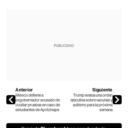
PUBLICIDAD
Anterior
Siguiente
México detiene a
Trump evalúa una orden
exgobernador acusado de
ejecutiva sobre vacunas y
ocultar pruebas en caso de
autismo para la próxima
estudiantes de Ayotzinapa
semana