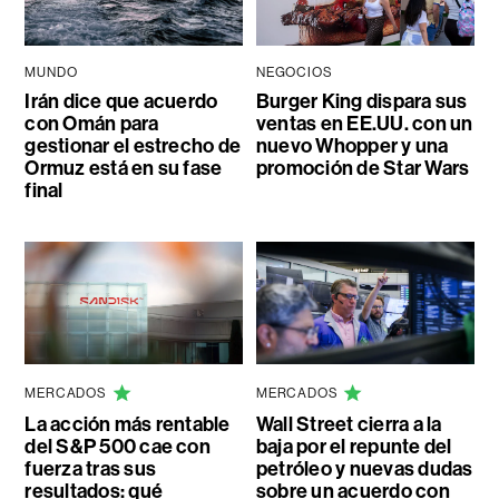
MUNDO
NEGOCIOS
Irán dice que acuerdo
Burger King dispara sus
con Omán para
ventas en EE.UU. con un
gestionar el estrecho de
nuevo Whopper y una
Ormuz está en su fase
promoción de Star Wars
final
MERCADOS
MERCADOS
La acción más rentable
Wall Street cierra a la
del S&P 500 cae con
baja por el repunte del
fuerza tras sus
petróleo y nuevas dudas
resultados: qué
sobre un acuerdo con