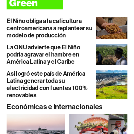
El Niño obliga a la caficultura
centroamericana a replantear su
modelo de producción
La ONU advierte que El Niño
podría agravar el hambre en
América Latina y el Caribe
Así logró este país de América
Latina generar toda su
electricidad con fuentes 100%
renovables
Económicas e internacionales