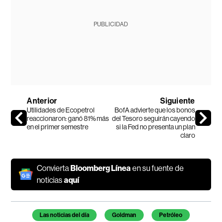
PUBLICIDAD
Anterior
Siguiente
Utilidades de Ecopetrol
BofA advierte que los bonos
reaccionaron: ganó 81% más
del Tesoro seguirán cayendo
en el primer semestre
si la Fed no presenta un plan
claro
Convierta
Bloomberg Línea
en su fuente de
noticias
aquí
Temas de este artículo
Las noticias del día
Goldman
Petróleo