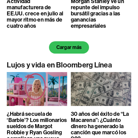
Actividad
Morgan Stanley ve un
manufacturera de
repunte del impulso
EE.UU. crece en julio al
bursátil gracias a las
mayor ritmo en más de
ganancias
cuatro años
empresariales
Cargar más
Lujos y vida en Bloomberg Línea
¿Habrá secuela de
30 años del éxito de “La
‘Barbie’? Los millonarios
Macarena”: ¿Cuánto
sueldos de Margot
dinero ha generado la
Robbie y Ryan Gosling
canción que marcó los