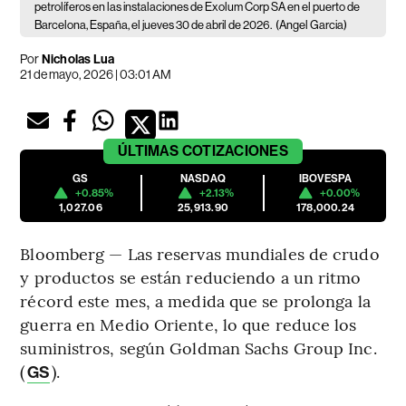
petrolíferos en las instalaciones de Exolum Corp SA en el puerto de
Barcelona, España, el jueves 30 de abril de 2026.
(Angel Garcia)
Por
Nicholas Lua
21 de mayo, 2026 | 03:01 AM
ÚLTIMAS
COTIZACIONES
GS
NASDAQ
IBOVESPA
+0.85%
+2.13%
+0.00%
1,027.06
25,913.90
178,000.24
Bloomberg — Las reservas mundiales de crudo
y productos se están reduciendo a un ritmo
récord este mes, a medida que se prolonga la
guerra en Medio Oriente, lo que reduce los
suministros, según Goldman Sachs Group Inc.
(
).
GS