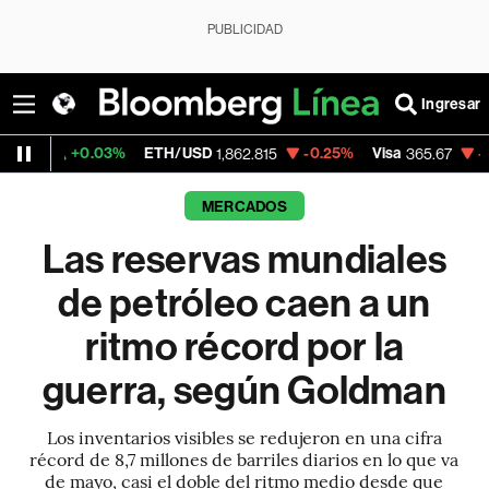
PUBLICIDAD
Ingresar
.03%
ETH/USD
-0.25%
Visa
-0.13%
Merc
1,862.815
365.67
MERCADOS
Las reservas mundiales
de petróleo caen a un
ritmo récord por la
guerra, según Goldman
Los inventarios visibles se redujeron en una cifra
récord de 8,7 millones de barriles diarios en lo que va
de mayo, casi el doble del ritmo medio desde que