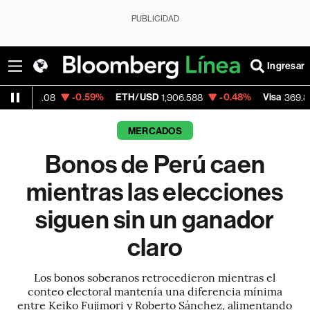
PUBLICIDAD
Ingresar
-0.59%
ETH/USD
-0.48%
Visa
+0.35
8
1,906.588
369.82
MERCADOS
Bonos de Perú caen
mientras las elecciones
siguen sin un ganador
claro
Los bonos soberanos retrocedieron mientras el
conteo electoral mantenía una diferencia mínima
entre Keiko Fujimori y Roberto Sánchez, alimentando