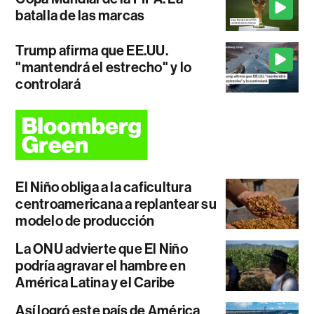
batalla de las marcas
Trump afirma que EE.UU.
"mantendrá el estrecho" y lo
controlará
El Niño obliga a la caficultura
centroamericana a replantear su
modelo de producción
La ONU advierte que El Niño
podría agravar el hambre en
América Latina y el Caribe
Así logró este país de América