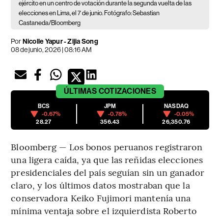
ejército en un centro de votación durante la segunda vuelta de las
elecciones en Lima, el 7 de junio. Fotógrafo: Sebastian
Castaneda/Bloomberg
Por
Nicolle Yapur - Zijia Song
08 de junio, 2026 | 08:16 AM
ÚLTIMAS
COTIZACIONES
BCS
JPM
NASDAQ
-0.67%
-0.78%
-0.05%
28.27
356.43
26,350.76
Bloomberg — Los bonos peruanos registraron
una ligera caída, ya que las reñidas elecciones
presidenciales del país seguían sin un ganador
claro, y los últimos datos mostraban que la
conservadora Keiko Fujimori mantenía una
mínima ventaja sobre el izquierdista Roberto