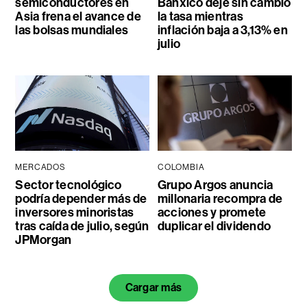
semiconductores en
Banxico deje sin cambio
Asia frena el avance de
la tasa mientras
las bolsas mundiales
inflación baja a 3,13% en
julio
MERCADOS
COLOMBIA
Sector tecnológico
Grupo Argos anuncia
podría depender más de
millonaria recompra de
inversores minoristas
acciones y promete
tras caída de julio, según
duplicar el dividendo
JPMorgan
Cargar más