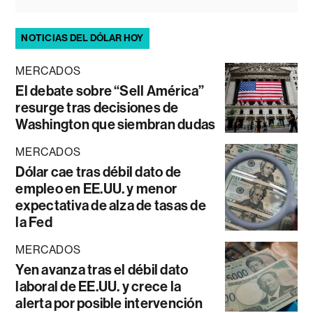
NOTICIAS DEL DÓLAR HOY
MERCADOS
El debate sobre “Sell América”
resurge tras decisiones de
Washington que siembran dudas
MERCADOS
Dólar cae tras débil dato de
empleo en EE.UU. y menor
expectativa de alza de tasas de
la Fed
MERCADOS
Yen avanza tras el débil dato
laboral de EE.UU. y crece la
alerta por posible intervención