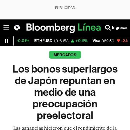
PUBLICIDAD
Ingresar
%
ETH/USD
+0.11%
Visa
-2.15%
MercadoLi
1,916.153
362.50
MERCADOS
Los bonos superlargos
de Japón repuntan en
medio de una
preocupación
preelectoral
Las ganancias hicieron que el rendimiento de la