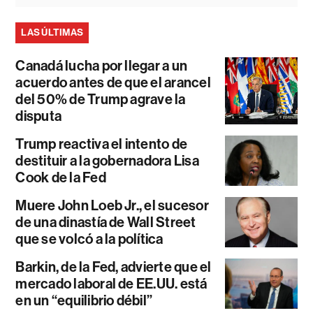
LAS ÚLTIMAS
Canadá lucha por llegar a un
acuerdo antes de que el arancel
del 50% de Trump agrave la
disputa
Trump reactiva el intento de
destituir a la gobernadora Lisa
Cook de la Fed
Muere John Loeb Jr., el sucesor
de una dinastía de Wall Street
que se volcó a la política
Barkin, de la Fed, advierte que el
mercado laboral de EE.UU. está
en un “equilibrio débil”