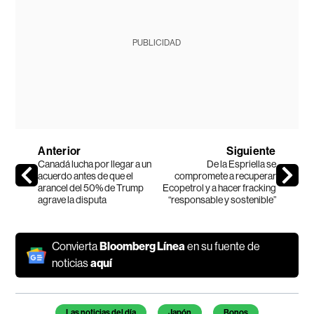
PUBLICIDAD
Anterior
Siguiente
Canadá lucha por llegar a un
De la Espriella se
acuerdo antes de que el
compromete a recuperar
arancel del 50% de Trump
Ecopetrol y a hacer fracking
agrave la disputa
“responsable y sostenible”
Convierta
Bloomberg Línea
en su fuente de
noticias
aquí
Temas de este artículo
Las noticias del día
Japón
Bonos