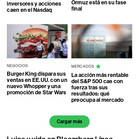
Ormuz está en su fase
inversores y acciones
final
caen en el Nasdaq
NEGOCIOS
MERCADOS
Burger King dispara sus
La acción más rentable
ventas en EE.UU. con un
del S&P 500 cae con
nuevo Whopper y una
fuerza tras sus
promoción de Star Wars
resultados: qué
preocupa al mercado
Cargar más