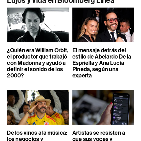
Lujos y vida en Bloomberg Línea
¿Quién era William Orbit,
El mensaje detrás del
el productor que trabajó
estilo de Abelardo De la
con Madonna y ayudó a
Espriella y Ana Lucía
definir el sonido de los
Pineda, según una
2000?
experta
De los vinos a la música:
Artistas se resisten a
los negocios y
que sus voces y