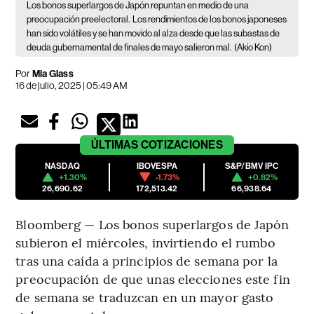
Los bonos superlargos de Japón repuntan en medio de una
preocupación preelectoral.
Los rendimientos de los bonos japoneses
han sido volátiles y se han movido al alza desde que las subastas de
deuda gubernamental de finales de mayo salieron mal.
(Akio Kon)
Por
Mia Glass
16 de julio, 2025 | 05:49 AM
ÚLTIMAS
COTIZACIONES
NASDAQ
IBOVESPA
S&P/BMV IPC
+1.30%
-1.73%
+0.82%
26,690.62
172,513.42
66,938.64
Bloomberg — Los bonos superlargos de Japón
subieron el miércoles, invirtiendo el rumbo
tras una caída a principios de semana por la
preocupación de que unas elecciones este fin
de semana se traduzcan en un mayor gasto