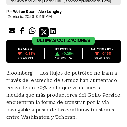
de Gibraltar el 20 de julio de 2019.
(Bloomberg/Marcelo del Pozo)
Por
Weilun Soon - Alex Longley
12 de junio, 2026 | 02:18 AM
ÚLTIMAS
COTIZACIONES
NASDAQ
IBOVESPA
S&P/BMV IPC
-0.44%
+0.28%
-0.15%
26,468.13
178,395.74
66,730.83
Bloomberg — Los flujos de petróleo no iraní a
través del estrecho de Ormuz han aumentado
cerca de un 50% en lo que va de mes, a
medida que más productores del Golfo Pérsico
encuentran la forma de transitar por la vía
navegable a pesar de las continuas tensiones
entre Washington y Teherán.