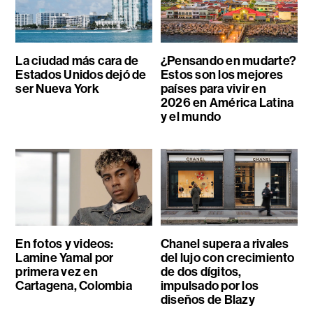
La ciudad más cara de
¿Pensando en mudarte?
Estados Unidos dejó de
Estos son los mejores
ser Nueva York
países para vivir en
2026 en América Latina
y el mundo
En fotos y videos:
Chanel supera a rivales
Lamine Yamal por
del lujo con crecimiento
primera vez en
de dos dígitos,
Cartagena, Colombia
impulsado por los
diseños de Blazy