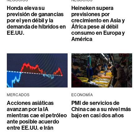
Honda eleva su
Heineken supera
previsión de ganancias
previsiones por
por el yen débil y la
crecimiento en Asia y
demanda de híbridos en
África pese al débil
EE.UU.
consumo en Europa y
América
MERCADOS
ECONOMÍA
Acciones asiáticas
PMI de servicios de
avanzan por la IA
China cae a su nivel más
mientras cae el petróleo
bajo en casi dos años
ante posible acuerdo
entre EE.UU. e Irán