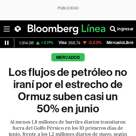
PUBLICIDAD
Ingresar
+2.11%
Visa
-0.23%
MercadoLibre
+
914.98
368.74
1,915.45
MERCADOS
Los flujos de petróleo no
iraní por el estrecho de
Ormuz suben casi un
50% en junio
Al menos 1,8 millones de barriles diarios transitaron
fuera del Golfo Pérsico en los 10 primeros días de
junio, frente a los 1,2 millones diarios de mayo, según