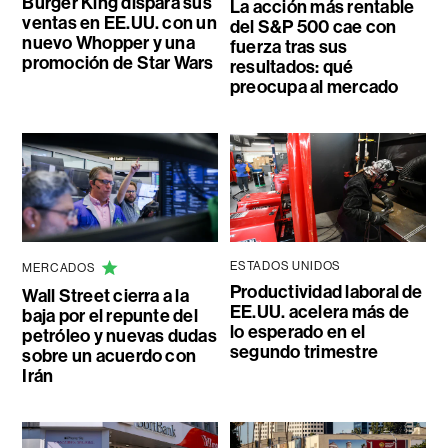
Burger King dispara sus
La acción más rentable
ventas en EE.UU. con un
del S&P 500 cae con
nuevo Whopper y una
fuerza tras sus
promoción de Star Wars
resultados: qué
preocupa al mercado
ESTADOS UNIDOS
MERCADOS
Productividad laboral de
Wall Street cierra a la
EE.UU. acelera más de
baja por el repunte del
lo esperado en el
petróleo y nuevas dudas
segundo trimestre
sobre un acuerdo con
Irán