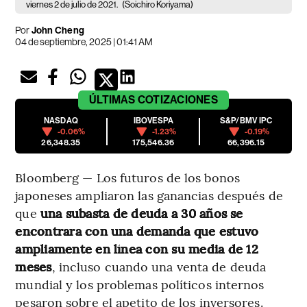
viernes 2 de julio de 2021.
(Soichiro Koriyama)
Por
John Cheng
04 de septiembre, 2025 | 01:41 AM
ÚLTIMAS
COTIZACIONES
NASDAQ
IBOVESPA
S&P/BMV IPC
-0.06%
-1.23%
-0.19%
26,348.35
175,546.36
66,396.15
Bloomberg — Los futuros de los bonos
japoneses ampliaron las ganancias después de
que
una subasta de deuda a 30 años se
encontrara con una demanda que estuvo
ampliamente en línea con su media de 12
meses
, incluso cuando una venta de deuda
mundial y los problemas políticos internos
pesaron sobre el apetito de los inversores.