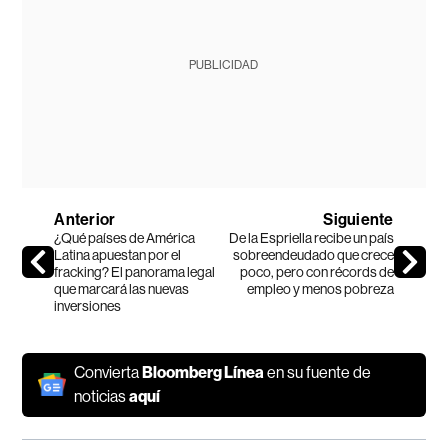
PUBLICIDAD
Anterior
Siguiente
¿Qué países de América
De la Espriella recibe un país
Latina apuestan por el
sobreendeudado que crece
fracking? El panorama legal
poco, pero con récords de
que marcará las nuevas
empleo y menos pobreza
inversiones
Convierta
Bloomberg Línea
en su fuente de
noticias
aquí