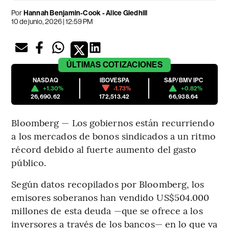
Por
Hannah Benjamin-Cook - Alice Gledhill
10 de junio, 2026 | 12:59 PM
ÚLTIMAS
COTIZACIONES
NASDAQ
IBOVESPA
S&P/BMV IPC
+1.30%
-1.73%
+0.82%
26,690.62
172,513.42
66,938.64
Bloomberg — Los gobiernos están recurriendo
a los mercados de bonos sindicados a un ritmo
récord debido al fuerte aumento del gasto
público.
Según datos recopilados por Bloomberg, los
emisores soberanos han vendido US$504.000
millones de esta deuda —que se ofrece a los
inversores a través de los bancos— en lo que va