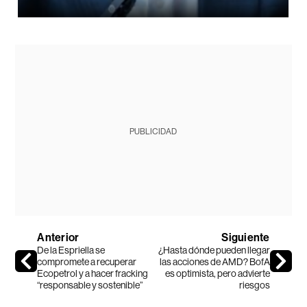
PUBLICIDAD
Anterior
Siguiente
De la Espriella se
¿Hasta dónde pueden llegar
compromete a recuperar
las acciones de AMD? BofA
Ecopetrol y a hacer fracking
es optimista, pero advierte
“responsable y sostenible”
riesgos