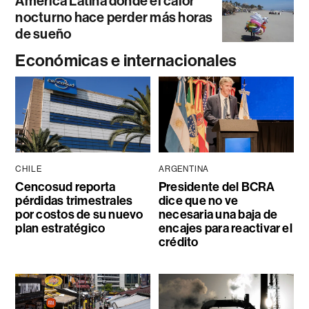
América Latina donde el calor
nocturno hace perder más horas
de sueño
Económicas e internacionales
CHILE
ARGENTINA
Cencosud reporta
Presidente del BCRA
pérdidas trimestrales
dice que no ve
por costos de su nuevo
necesaria una baja de
plan estratégico
encajes para reactivar el
crédito