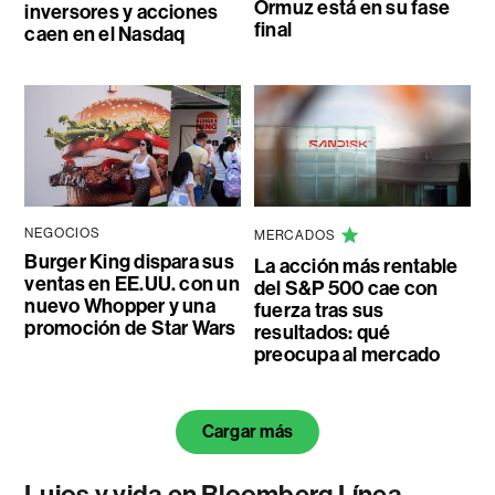
Ormuz está en su fase
inversores y acciones
final
caen en el Nasdaq
NEGOCIOS
MERCADOS
Burger King dispara sus
La acción más rentable
ventas en EE.UU. con un
del S&P 500 cae con
nuevo Whopper y una
fuerza tras sus
promoción de Star Wars
resultados: qué
preocupa al mercado
Cargar más
Lujos y vida en Bloomberg Línea