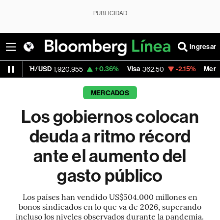
PUBLICIDAD
Ingresar
D
+0.36%
Visa
-2.15%
MercadoLibre
1,920.955
362.50
1,821.
MERCADOS
Los gobiernos colocan
deuda a ritmo récord
ante el aumento del
gasto público
Los países han vendido US$504.000 millones en
bonos sindicados en lo que va de 2026, superando
incluso los niveles observados durante la pandemia.