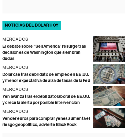
NOTICIAS DEL DÓLAR HOY
MERCADOS
El debate sobre “Sell América” resurge tras
decisiones de Washington que siembran
dudas
MERCADOS
Dólar cae tras débil dato de empleo en EE.UU.
y menor expectativa de alza de tasas de la Fed
MERCADOS
Yen avanza tras el débil dato laboral de EE.UU.
y crece la alerta por posible intervención
MERCADOS
Vender euros para comprar yenes aumenta el
riesgo geopolítico, advierte BlackRock