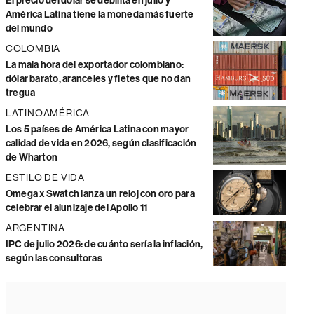
El precio del dólar se debilita en julio y
América Latina tiene la moneda más fuerte
del mundo
COLOMBIA
La mala hora del exportador colombiano:
dólar barato, aranceles y fletes que no dan
tregua
LATINOAMÉRICA
Los 5 países de América Latina con mayor
calidad de vida en 2026, según clasificación
de Wharton
ESTILO DE VIDA
Omega x Swatch lanza un reloj con oro para
celebrar el alunizaje del Apollo 11
ARGENTINA
IPC de julio 2026: de cuánto sería la inflación,
según las consultoras