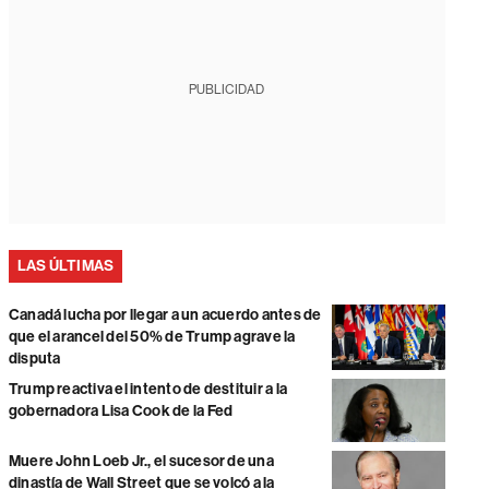
PUBLICIDAD
LAS ÚLTIMAS
Canadá lucha por llegar a un acuerdo antes de
que el arancel del 50% de Trump agrave la
disputa
Trump reactiva el intento de destituir a la
gobernadora Lisa Cook de la Fed
Muere John Loeb Jr., el sucesor de una
dinastía de Wall Street que se volcó a la