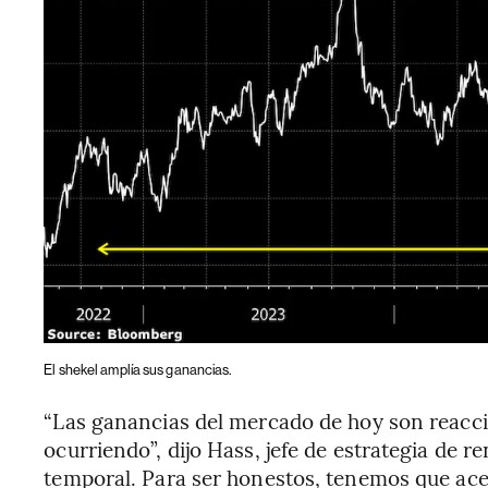
El shekel amplía sus ganancias.
“Las ganancias del mercado de hoy son reacci
ocurriendo”, dijo Hass, jefe de estrategia de re
temporal. Para ser honestos, tenemos que acep