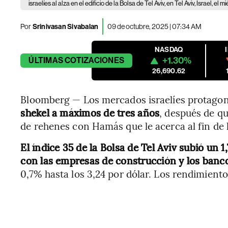
israelíes al alza en el edificio de la Bolsa de Tel Aviv, en Tel Aviv, Israel, el
Por
Srinivasan Sivabalan
09 de octubre, 2025 | 07:34 AM
NASDAQ
+1.30%
ÚLTIMAS
COTIZACIONES
26,690.62
Bloomberg — Los mercados israelíes protagoni
shekel a máximos de tres años
, después de qu
de rehenes con Hamás que le acerca al fin de 
El índice 35 de la Bolsa de Tel Aviv subió u
con las empresas de construcción y los banco
0,7% hasta los 3,24 por dólar. Los rendimient