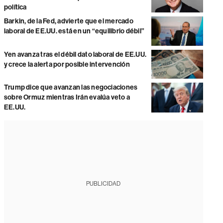
política
Barkin, de la Fed, advierte que el mercado
laboral de EE.UU. está en un “equilibrio débil”
Yen avanza tras el débil dato laboral de EE.UU.
y crece la alerta por posible intervención
Trump dice que avanzan las negociaciones
sobre Ormuz mientras Irán evalúa veto a
EE.UU.
PUBLICIDAD