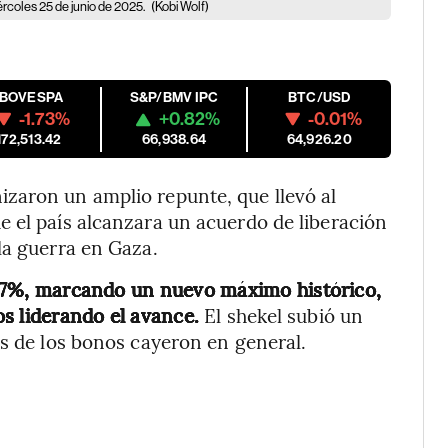
 miércoles 25 de junio de 2025.
(Kobi Wolf)
IBOVESPA
S&P/BMV IPC
BTC/USD
-1.73%
+0.82%
-0.01%
172,513.42
66,938.64
64,926.20
zaron un amplio repunte, que llevó al
e el país alcanzara un acuerdo de liberación
la guerra en Gaza.
n 1,7%, marcando un nuevo máximo histórico,
s liderando el avance.
El shekel subió un
os de los bonos cayeron en general.