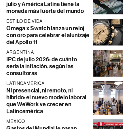
julio y América Latina tiene la
moneda más fuerte del mundo
ESTILO DE VIDA
Omega x Swatch lanza un reloj
con oro para celebrar el alunizaje
del Apollo 11
ARGENTINA
IPC de julio 2026: de cuánto
sería la inflación, según las
consultoras
LATINOAMÉRICA
Ni presencial, ni remoto, ni
híbrido: el nuevo modelo laboral
que WeWork ve crecer en
Latinoamérica
MÉXICO
Gastos del Mundial le pasan