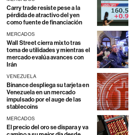
Carry trade resiste pese a la
pérdida de atractivo del yen
como fuente de financiación
MERCADOS
Wall Street cierra mixto tras
toma de utilidades y mientras el
mercado evalúa avances con
Irán
VENEZUELA
Binance despliega su tarjeta en
Venezuela en un mercado
impulsado por el auge de las
stablecoins
MERCADOS
El precio del oro se dispara y va
camino a su mejor día desde