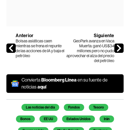
Anterior
Siguiente
Bolsas asiáticas caen
GeoPark avanza en Vaca
mientras se frena el repunte
Muerta: ganó US$34
de las acciones de IA y baja el
millones pero no pudo
petróleo
aprovechar el alza del precio
del petróleo
Convierta
Bloomberg Línea
en su fuente de
noticias
aquí
Temas de este artículo
Las noticias del día
Fondos
Tesoro
Bonos
EE UU
Estados Unidos
Irán