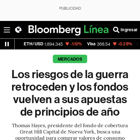
PUBLICIDAD
Ingresar
ETH/USD
-1.12%
Visa
-0.28%
MercadoLibre
1,894.345
368.54
MERCADOS
Los riesgos de la guerra
retroceden y los fondos
vuelven a sus apuestas
de principios de año
Thomas Hayes, presidente del fondo de cobertura
Great Hill Capital de Nueva York, busca una
oportunidad para comprar valores de consumo