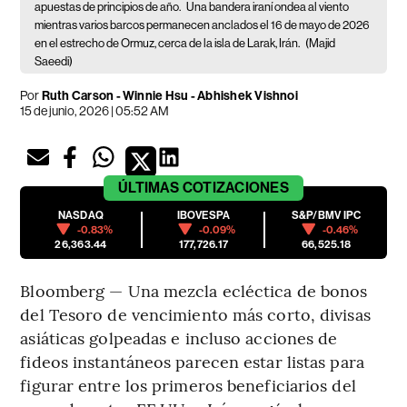
apuestas de principios de año.
Una bandera iraní ondea al viento
mientras varios barcos permanecen anclados el 16 de mayo de 2026
en el estrecho de Ormuz, cerca de la isla de Larak, Irán.
(Majid
Saeedi)
Por
Ruth Carson - Winnie Hsu - Abhishek Vishnoi
15 de junio, 2026 | 05:52 AM
ÚLTIMAS
COTIZACIONES
NASDAQ
IBOVESPA
S&P/BMV IPC
-0.83%
-0.09%
-0.46%
26,363.44
177,726.17
66,525.18
Bloomberg — Una mezcla ecléctica de bonos
del Tesoro de vencimiento más corto, divisas
asiáticas golpeadas e incluso acciones de
fideos instantáneos parecen estar listas para
figurar entre los primeros beneficiarios del