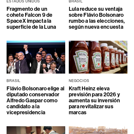
ESTADOS UNIDOS
BRASIL
Fragmento de un
Lula reduce su ventaja
cohete Falcon 9 de
sobre Flávio Bolsonaro
SpaceX impacta la
rumbo a las elecciones,
superficie de la Luna
según nueva encuesta
BRASIL
NEGOCIOS
Flávio Bolsonaro elige al
Kraft Heinz eleva
diputado conservador
previsión para 2026 y
Alfredo Gaspar como
aumenta su inversión
candidato a la
para revitalizar sus
vicepresidencia
marcas