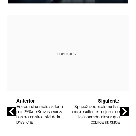
PUBLICIDAD
Anterior
Siguiente
Ecopetrol completa oferta
SpaceX se desploma tras
por 25% de Brava y avanza
unos resultados mejores de
hacia el control total de la
lo esperado: claves que
brasileña
explican la caída