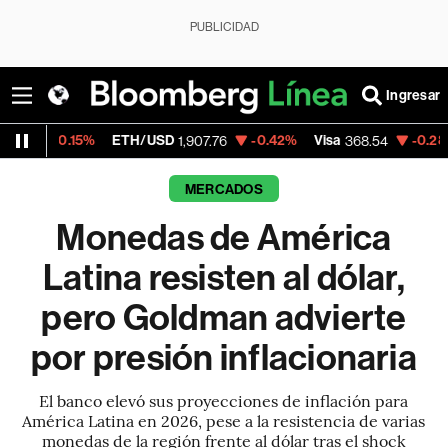
PUBLICIDAD
Ingresar
ETH/USD
-0.42%
Visa
-0.28%
MercadoLib
1,907.76
368.54
MERCADOS
Monedas de América
Latina resisten al dólar,
pero Goldman advierte
por presión inflacionaria
El banco elevó sus proyecciones de inflación para
América Latina en 2026, pese a la resistencia de varias
monedas de la región frente al dólar tras el shock