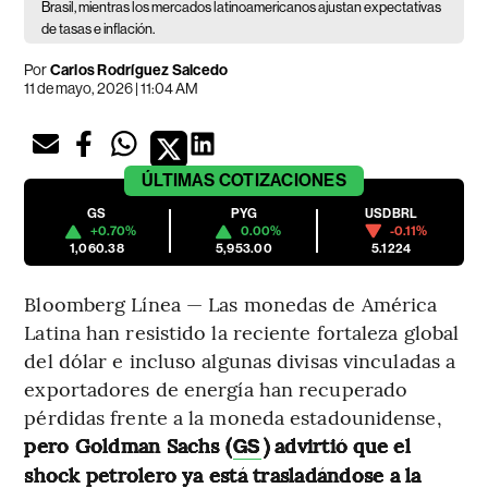
Brasil, mientras los mercados latinoamericanos ajustan expectativas
de tasas e inflación.
Por
Carlos Rodríguez Salcedo
11 de mayo, 2026 | 11:04 AM
ÚLTIMAS
COTIZACIONES
GS
PYG
USDBRL
+0.70%
0.00%
-0.11%
1,060.38
5,953.00
5.1224
Bloomberg Línea — Las monedas de América
Latina han resistido la reciente fortaleza global
del dólar e incluso algunas divisas vinculadas a
exportadores de energía han recuperado
pérdidas frente a la moneda estadounidense,
pero Goldman Sachs (
) advirtió que el
GS
shock petrolero ya está trasladándose a la