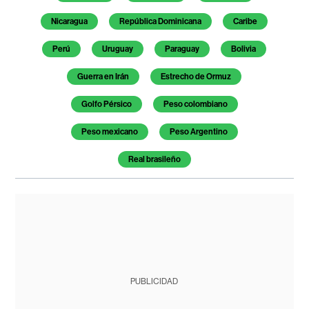
Nicaragua
República Dominicana
Caribe
Perú
Uruguay
Paraguay
Bolivia
Guerra en Irán
Estrecho de Ormuz
Golfo Pérsico
Peso colombiano
Peso mexicano
Peso Argentino
Real brasileño
PUBLICIDAD