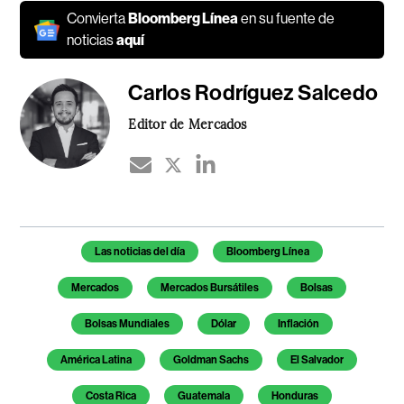
Convierta
Bloomberg Línea
en su fuente de
noticias
aquí
Carlos Rodríguez Salcedo
Editor de Mercados
Temas de este artículo
Las noticias del día
Bloomberg Línea
Mercados
Mercados Bursátiles
Bolsas
Bolsas Mundiales
Dólar
Inflación
América Latina
Goldman Sachs
El Salvador
Costa Rica
Guatemala
Honduras