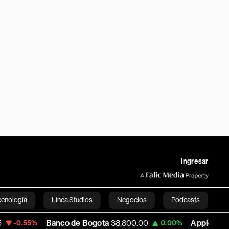
Ingresar
ecnología
Línea Studios
Negocios
Podcasts
Banco de Bogota
38,800.00
Apple
309.25
0.00%
+1.97%
English