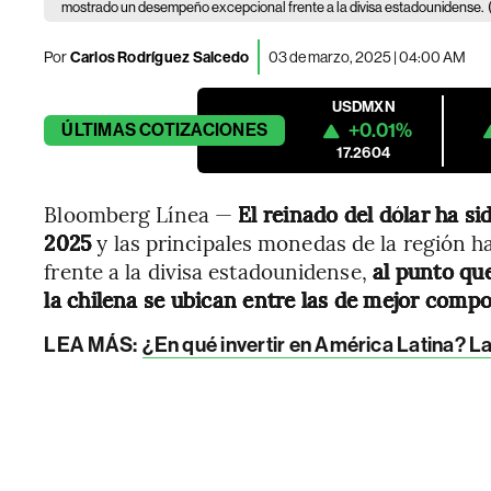
mostrado un desempeño excepcional frente a la divisa estadounidense.
Por
Carlos Rodríguez Salcedo
03 de marzo, 2025 | 04:00 AM
USDMXN
+0.01%
ÚLTIMAS
COTIZACIONES
17.2604
Bloomberg Línea —
El reinado del dólar ha s
2025
y las principales monedas de la región
frente a la divisa estadounidense,
al punto que
la chilena se ubican entre las de mejor com
LEA MÁS:
¿En qué invertir en América Latina? 