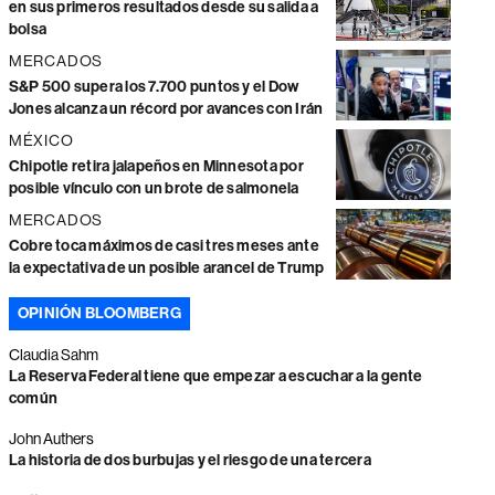
en sus primeros resultados desde su salida a
bolsa
MERCADOS
S&P 500 supera los 7.700 puntos y el Dow
Jones alcanza un récord por avances con Irán
MÉXICO
Chipotle retira jalapeños en Minnesota por
posible vínculo con un brote de salmonela
MERCADOS
Cobre toca máximos de casi tres meses ante
la expectativa de un posible arancel de Trump
OPINIÓN BLOOMBERG
Claudia Sahm
La Reserva Federal tiene que empezar a escuchar a la gente
común
John Authers
La historia de dos burbujas y el riesgo de una tercera