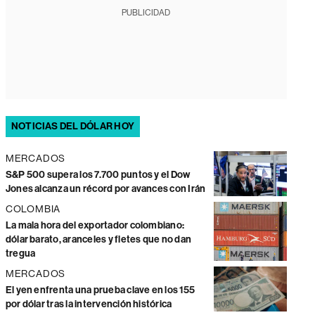
PUBLICIDAD
NOTICIAS DEL DÓLAR HOY
MERCADOS
S&P 500 supera los 7.700 puntos y el Dow
Jones alcanza un récord por avances con Irán
COLOMBIA
La mala hora del exportador colombiano:
dólar barato, aranceles y fletes que no dan
tregua
MERCADOS
El yen enfrenta una prueba clave en los 155
por dólar tras la intervención histórica