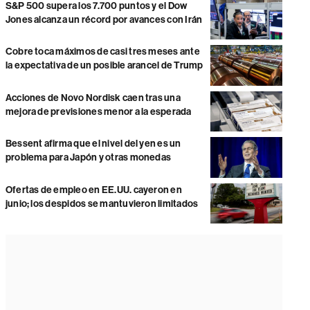
S&P 500 supera los 7.700 puntos y el Dow
Jones alcanza un récord por avances con Irán
Cobre toca máximos de casi tres meses ante
la expectativa de un posible arancel de Trump
Acciones de Novo Nordisk caen tras una
mejora de previsiones menor a la esperada
Bessent afirma que el nivel del yen es un
problema para Japón y otras monedas
Ofertas de empleo en EE.UU. cayeron en
junio; los despidos se mantuvieron limitados