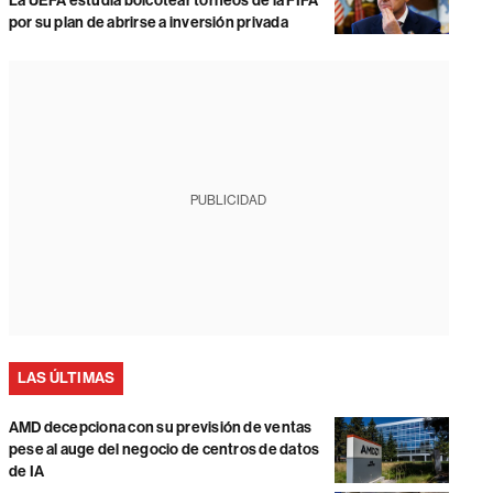
La UEFA estudia boicotear torneos de la FIFA
por su plan de abrirse a inversión privada
PUBLICIDAD
LAS ÚLTIMAS
AMD decepciona con su previsión de ventas
pese al auge del negocio de centros de datos
de IA