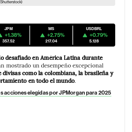
(Shutterstock)
JPM
MS
USDBRL
+1.38%
+2.75%
+0.79%
357.52
217.04
5.128
ido desafiado en América Latina durante
 han mostrado un desempeño excepcional
 divisas como la colombiana, la brasileña y
portamiento en todo el mundo
.
Las acciones elegidas por JPMorgan para 2025