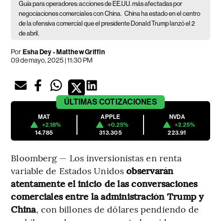
Guía para operadores: acciones de EE.UU. más afectadas por
negociaciones comerciales con China.
China ha estado en el centro
de la ofensiva comercial que el presidente Donald Trump lanzó el 2
de abril.
Por
Esha Dey - Matthew Griffin
09 de mayo, 2025 | 11:30 PM
ÚLTIMAS
COTIZACIONES
MAT
APPLE
NVDA
+2.18%
+0.25%
+2.25%
14.785
313.305
223.91
Bloomberg — Los inversionistas en renta
variable de Estados Unidos
observarán
atentamente el inicio de las conversaciones
comerciales
entre la administración Trump y
China
, con billones de dólares pendiendo de