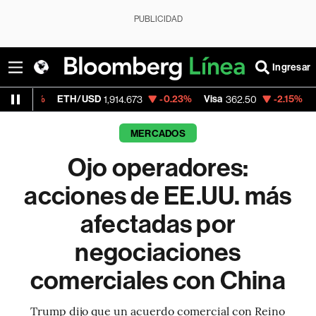
PUBLICIDAD
Ingresar
ETH/USD
-0.23%
Visa
-2.15%
MercadoLibr
1,914.673
362.50
MERCADOS
Ojo operadores:
acciones de EE.UU. más
afectadas por
negociaciones
comerciales con China
Trump dijo que un acuerdo comercial con Reino