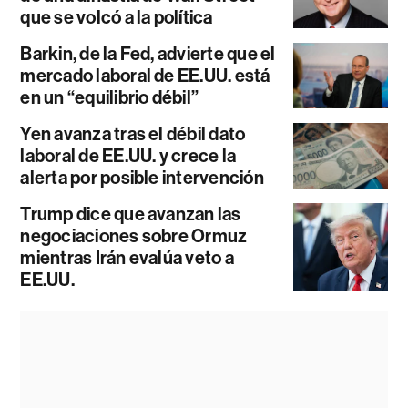
que se volcó a la política
Barkin, de la Fed, advierte que el
mercado laboral de EE.UU. está
en un “equilibrio débil”
Yen avanza tras el débil dato
laboral de EE.UU. y crece la
alerta por posible intervención
Trump dice que avanzan las
negociaciones sobre Ormuz
mientras Irán evalúa veto a
EE.UU.