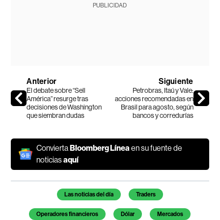
PUBLICIDAD
Anterior
Siguiente
El debate sobre “Sell
Petrobras, Itaú y Vale:
América” resurge tras
acciones recomendadas en
decisiones de Washington
Brasil para agosto, según
que siembran dudas
bancos y corredurías
Convierta
Bloomberg Línea
en su fuente de
noticias
aquí
Temas de este artículo
Las noticias del día
Traders
Operadores financieros
Dólar
Mercados