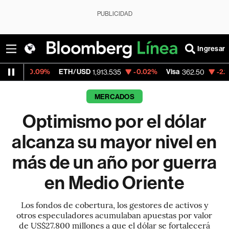
PUBLICIDAD
Ingresar
9%
ETH/USD
-0.02%
Visa
-2.15%
Mercado
1,913.535
362.50
MERCADOS
Optimismo por el dólar
alcanza su mayor nivel en
más de un año por guerra
en Medio Oriente
Los fondos de cobertura, los gestores de activos y
otros especuladores acumulaban apuestas por valor
de US$27.800 millones a que el dólar se fortalecerá