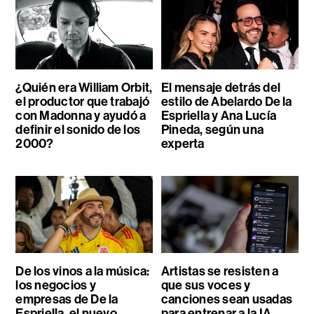
¿Quién era William Orbit,
El mensaje detrás del
el productor que trabajó
estilo de Abelardo De la
con Madonna y ayudó a
Espriella y Ana Lucía
definir el sonido de los
Pineda, según una
2000?
experta
De los vinos a la música:
Artistas se resisten a
los negocios y
que sus voces y
empresas de De la
canciones sean usadas
Espriella, el nuevo
para entrenar a la IA