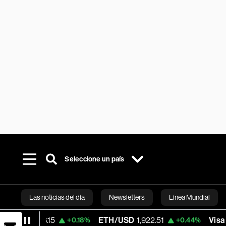
Seleccione un país
Las noticias del día
Newsletters
Línea Mundial
5
ETH/USD
1,922.51
Visa
362.50
+0.18%
+0.44%
-2.1
Bloomberg 