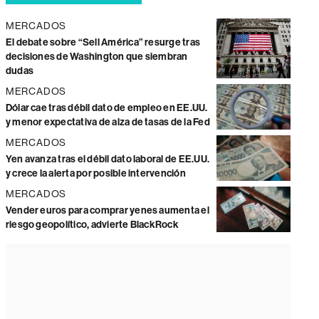
MERCADOS
El debate sobre “Sell América” resurge tras
decisiones de Washington que siembran
dudas
MERCADOS
Dólar cae tras débil dato de empleo en EE.UU.
y menor expectativa de alza de tasas de la Fed
MERCADOS
Yen avanza tras el débil dato laboral de EE.UU.
y crece la alerta por posible intervención
MERCADOS
Vender euros para comprar yenes aumenta el
riesgo geopolítico, advierte BlackRock