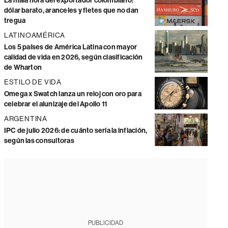
La mala hora del exportador colombiano:
dólar barato, aranceles y fletes que no dan
tregua
LATINOAMÉRICA
Los 5 países de América Latina con mayor
calidad de vida en 2026, según clasificación
de Wharton
ESTILO DE VIDA
Omega x Swatch lanza un reloj con oro para
celebrar el alunizaje del Apollo 11
ARGENTINA
IPC de julio 2026: de cuánto sería la inflación,
según las consultoras
PUBLICIDAD