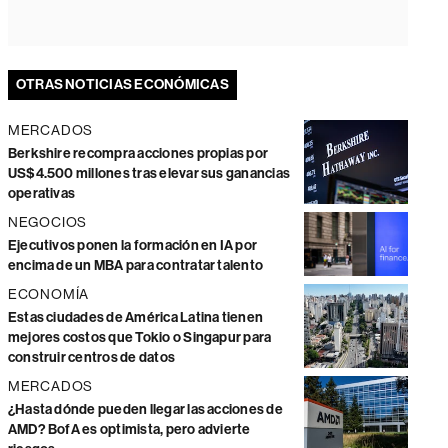
OTRAS NOTICIAS ECONÓMICAS
MERCADOS
Berkshire recompra acciones propias por
US$4.500 millones tras elevar sus ganancias
operativas
NEGOCIOS
Ejecutivos ponen la formación en IA por
encima de un MBA para contratar talento
ECONOMÍA
Estas ciudades de América Latina tienen
mejores costos que Tokio o Singapur para
construir centros de datos
MERCADOS
¿Hasta dónde pueden llegar las acciones de
AMD? BofA es optimista, pero advierte