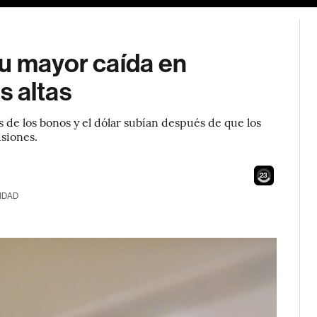
su mayor caída en
s altas
s de los bonos y el dólar subían después de que los
isiones.
21
IDAD