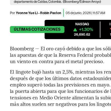
departamento de Caldas, Colombia.
(Bloomberg/Edinson Arroyo)
Por
Yvonne Yue Li - Robin Paxton
05 de junio, 2026 | 11:57 AM
NASDAQ
+1.30%
ÚLTIMAS
COTIZACIONES
26,690.62
Bloomberg — El oro cayó debido a que los sól
las apuestas de que la Reserva Federal probabl
un viento en contra para el metal precioso.
El lingote bajó hasta un 2,5%, mientras los re
después de que los últimos datos estadounide
empleo superó todas las previsiones en mayo.
la puerta abierta para que los funcionarios de 
tensiones en Medio Oriente alimentan la subid
más altos suelen ser negativos para los lingot