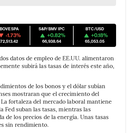
IBOVESPA
S&P/BMV IPC
BTC/USD
-1.73%
+0.82%
+0.18%
172,513.42
66,938.64
65,053.05
idos datos de empleo de EE.UU. alimentaron
emente subirá las tasas de interés este año,
ndimientos de los bonos y el dólar subían
nses mostraran que el crecimiento del
 La fortaleza del mercado laboral mantiene
la Fed suban las tasas, mientras las
a de los precios de la energía. Unas tasas
es sin rendimiento.