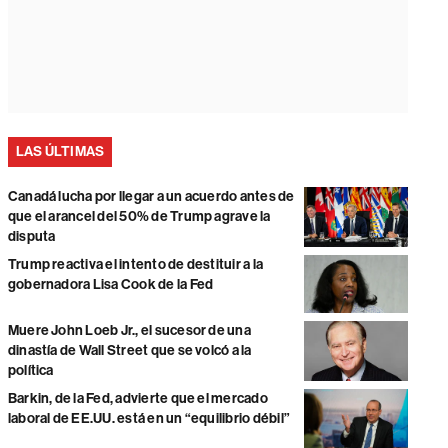
LAS ÚLTIMAS
Canadá lucha por llegar a un acuerdo antes de
que el arancel del 50% de Trump agrave la
disputa
Trump reactiva el intento de destituir a la
gobernadora Lisa Cook de la Fed
Muere John Loeb Jr., el sucesor de una
dinastía de Wall Street que se volcó a la
política
Barkin, de la Fed, advierte que el mercado
laboral de EE.UU. está en un “equilibrio débil”