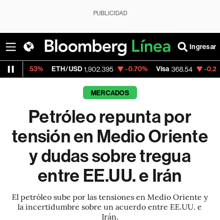
PUBLICIDAD
Ingresar
ETH/USD
-0.70%
Visa
-0.28%
MercadoL
1,902.395
368.54
MERCADOS
Petróleo repunta por
tensión en Medio Oriente
y dudas sobre tregua
entre EE.UU. e Irán
El petróleo sube por las tensiones en Medio Oriente y
la incertidumbre sobre un acuerdo entre EE.UU. e
Irán.