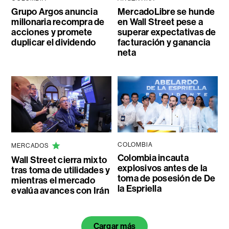
Grupo Argos anuncia
MercadoLibre se hunde
millonaria recompra de
en Wall Street pese a
acciones y promete
superar expectativas de
duplicar el dividendo
facturación y ganancia
neta
COLOMBIA
MERCADOS
Colombia incauta
Wall Street cierra mixto
explosivos antes de la
tras toma de utilidades y
toma de posesión de De
mientras el mercado
la Espriella
evalúa avances con Irán
Cargar más