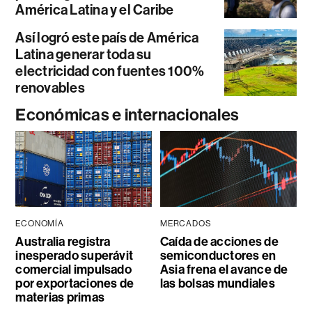
América Latina y el Caribe
Así logró este país de América
Latina generar toda su
electricidad con fuentes 100%
renovables
Económicas e internacionales
ECONOMÍA
MERCADOS
Australia registra
Caída de acciones de
inesperado superávit
semiconductores en
comercial impulsado
Asia frena el avance de
por exportaciones de
las bolsas mundiales
materias primas