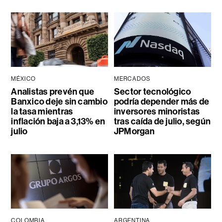
MÉXICO
MERCADOS
Analistas prevén que
Sector tecnológico
Banxico deje sin cambio
podría depender más de
la tasa mientras
inversores minoristas
inflación baja a 3,13% en
tras caída de julio, según
julio
JPMorgan
COLOMBIA
ARGENTINA