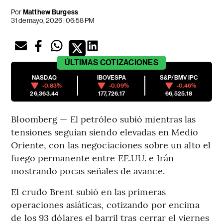
Por
Matthew Burgess
31 de mayo, 2026 | 06:58 PM
ÚLTIMAS
COTIZACIONES
NASDAQ
IBOVESPA
S&P/BMV IPC
-0.83%
-0.09%
-0.46%
26,363.44
177,726.17
66,525.18
Bloomberg — El petróleo subió mientras las
tensiones seguían siendo elevadas en Medio
Oriente, con las negociaciones sobre un alto el
fuego permanente entre EE.UU. e Irán
mostrando pocas señales de avance.
El crudo Brent subió en las primeras
operaciones asiáticas, cotizando por encima
de los 93 dólares el barril tras cerrar el viernes