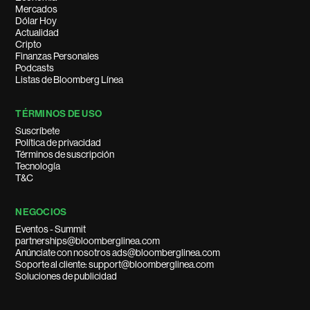
Mercados
Dólar Hoy
Actualidad
Cripto
Finanzas Personales
Podcasts
Listas de Bloomberg Línea
TÉRMINOS DE USO
Suscríbete
Política de privacidad
Términos de suscripción
Tecnología
T&C
NEGOCIOS
Eventos - Summit
partnerships@bloomberglinea.com
Anúnciate con nosotros ads@bloomberglinea.com
Soporte al cliente: support@bloomberglinea.com
Soluciones de publicidad