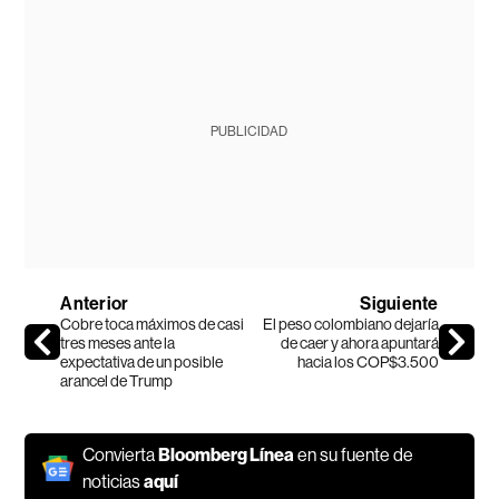
PUBLICIDAD
Anterior
Siguiente
Cobre toca máximos de casi
El peso colombiano dejaría
tres meses ante la
de caer y ahora apuntará
expectativa de un posible
hacia los COP$3.500
arancel de Trump
Convierta
Bloomberg Línea
en su fuente de
noticias
aquí