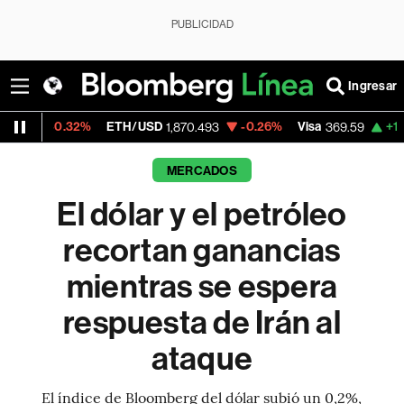
PUBLICIDAD
Ingresar
%
ETH/USD
-0.26%
Visa
+1.07%
Mercado
1,870.493
369.59
MERCADOS
El dólar y el petróleo
recortan ganancias
mientras se espera
respuesta de Irán al
ataque
El índice de Bloomberg del dólar subió un 0,2%,