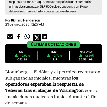
respuesta de Irán al ataque.
Incluso después de caer durante las
últimas dos semanas, el S&P 500 solo se encuentra un 3% por
debajo de su máximo histórico alcanzado en febrero.
Por
Richard Henderson
23 de junio, 2025 | 12:27 AM
ÚLTIMAS
COTIZACIONES
GS
TSM
NASDAQ
+2.52%
+2.72%
+2.59%
1,052.98
417.17
26,584.99
Bloomberg — El dólar y el petróleo recortaron
sus ganancias iniciales, mientras
los
operadores esperaban la respuesta de
Teherán tras el ataque de Washington
contra
instalaciones nucleares iraníes durante el fin
de semana.