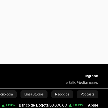
Ingresar
ecnología
Línea Studios
Negocios
Podcasts
Banco de Bogota
38,800.00
Apple
303.27
+0.21%
-1.74%
English