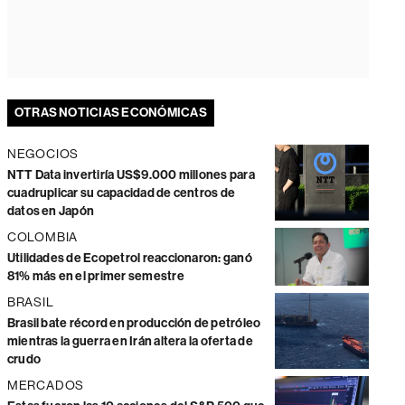
OTRAS NOTICIAS ECONÓMICAS
NEGOCIOS
NTT Data invertiría US$9.000 millones para
cuadruplicar su capacidad de centros de
datos en Japón
COLOMBIA
Utilidades de Ecopetrol reaccionaron: ganó
81% más en el primer semestre
BRASIL
Brasil bate récord en producción de petróleo
mientras la guerra en Irán altera la oferta de
crudo
MERCADOS