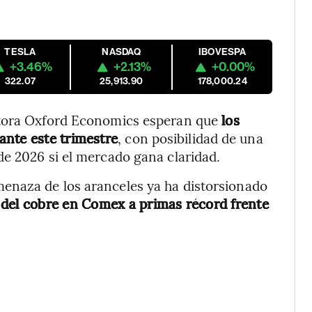
TESLA
NASDAQ
IBOVESPA
+3.46%
+2.13%
+0.00%
322.07
25,913.90
178,000.24
ltora Oxford Economics esperan que
los
ante este trimestre
, con posibilidad de una
e 2026 si el mercado gana claridad.
enaza de los aranceles ya ha distorsionado
 del cobre en Comex a primas récord frente