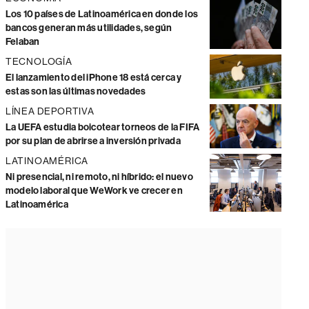
Los 10 países de Latinoamérica en donde los
bancos generan más utilidades, según
Felaban
TECNOLOGÍA
El lanzamiento del iPhone 18 está cerca y
estas son las últimas novedades
LÍNEA DEPORTIVA
La UEFA estudia boicotear torneos de la FIFA
por su plan de abrirse a inversión privada
LATINOAMÉRICA
Ni presencial, ni remoto, ni híbrido: el nuevo
modelo laboral que WeWork ve crecer en
Latinoamérica