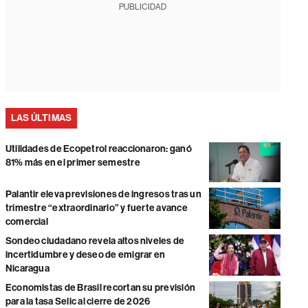
PUBLICIDAD
LAS ÚLTIMAS
Utilidades de Ecopetrol reaccionaron: ganó
81% más en el primer semestre
Palantir eleva previsiones de ingresos tras un
trimestre “extraordinario” y fuerte avance
comercial
Sondeo ciudadano revela altos niveles de
incertidumbre y deseo de emigrar en
Nicaragua
Economistas de Brasil recortan su previsión
para la tasa Selic al cierre de 2026