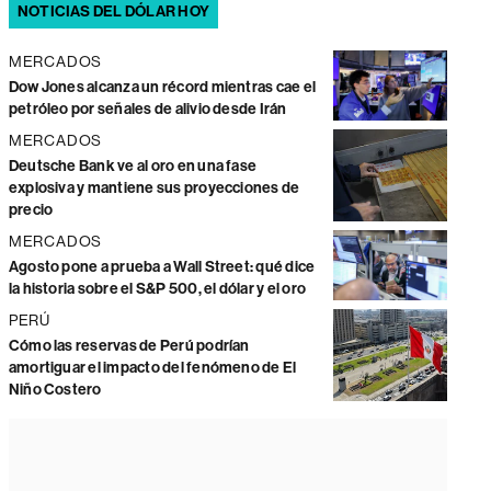
NOTICIAS DEL DÓLAR HOY
MERCADOS
Dow Jones alcanza un récord mientras cae el
petróleo por señales de alivio desde Irán
MERCADOS
Deutsche Bank ve al oro en una fase
explosiva y mantiene sus proyecciones de
precio
MERCADOS
Agosto pone a prueba a Wall Street: qué dice
la historia sobre el S&P 500, el dólar y el oro
PERÚ
Cómo las reservas de Perú podrían
amortiguar el impacto del fenómeno de El
Niño Costero