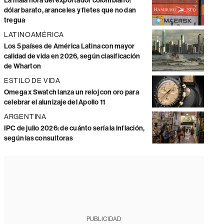
La mala hora del exportador colombiano:
dólar barato, aranceles y fletes que no dan
tregua
LATINOAMÉRICA
Los 5 países de América Latina con mayor
calidad de vida en 2026, según clasificación
de Wharton
ESTILO DE VIDA
Omega x Swatch lanza un reloj con oro para
celebrar el alunizaje del Apollo 11
ARGENTINA
IPC de julio 2026: de cuánto sería la inflación,
según las consultoras
PUBLICIDAD