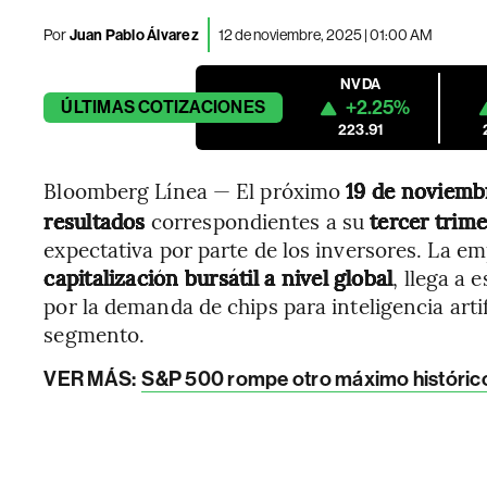
Por
Juan Pablo Álvarez
12 de noviembre, 2025 | 01:00 AM
NVDA
+2.25%
ÚLTIMAS
COTIZACIONES
223.91
Bloomberg Línea — El próximo
19 de noviemb
resultados
correspondientes a su
tercer trime
expectativa por parte de los inversores. La e
capitalización bursátil a nivel global
, llega a
por la demanda de chips para inteligencia artif
segmento.
VER MÁS:
S&P 500 rompe otro máximo histórico 