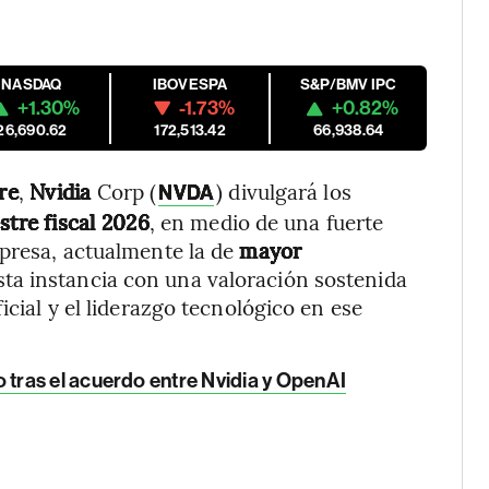
NASDAQ
IBOVESPA
S&P/BMV IPC
+1.30%
-1.73%
+0.82%
26,690.62
172,513.42
66,938.64
re
,
Nvidia
Corp (
) divulgará los
NVDA
stre fiscal 2026
, en medio de una fuerte
mpresa, actualmente la de
mayor
 esta instancia con una valoración sostenida
icial y el liderazgo tecnológico en ese
tras el acuerdo entre Nvidia y OpenAI