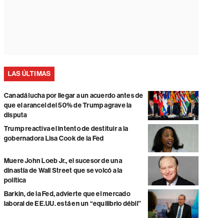
LAS ÚLTIMAS
Canadá lucha por llegar a un acuerdo antes de
que el arancel del 50% de Trump agrave la
disputa
Trump reactiva el intento de destituir a la
gobernadora Lisa Cook de la Fed
Muere John Loeb Jr., el sucesor de una
dinastía de Wall Street que se volcó a la
política
Barkin, de la Fed, advierte que el mercado
laboral de EE.UU. está en un “equilibrio débil”