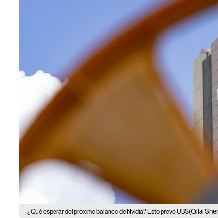
(Qilai She
¿Qué esperar del próximo balance de Nvidia? Esto prevé UBS