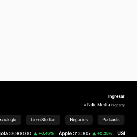
Ingresar
ecnología
Línea Studios
Negocios
Podcasts
.00
Apple
313.305
USD COP
3,159.60
+0.46%
+0.25%
English