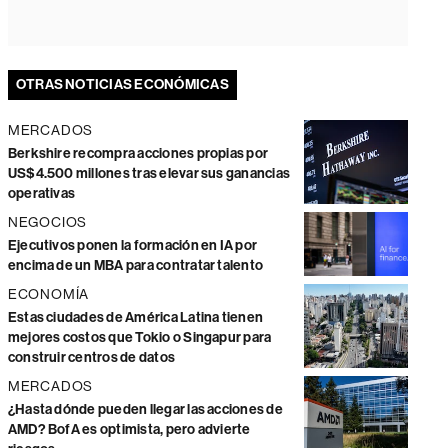
OTRAS NOTICIAS ECONÓMICAS
MERCADOS
Berkshire recompra acciones propias por
US$4.500 millones tras elevar sus ganancias
operativas
NEGOCIOS
Ejecutivos ponen la formación en IA por
encima de un MBA para contratar talento
ECONOMÍA
Estas ciudades de América Latina tienen
mejores costos que Tokio o Singapur para
construir centros de datos
MERCADOS
¿Hasta dónde pueden llegar las acciones de
AMD? BofA es optimista, pero advierte