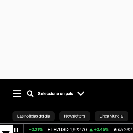
Seleccione un país
Las noticias del día
Newsletters
Línea Mundial
ETH/USD
1,922.70
Visa
362.50
+0.21%
+0.45%
-2.15%
Bloomberg 