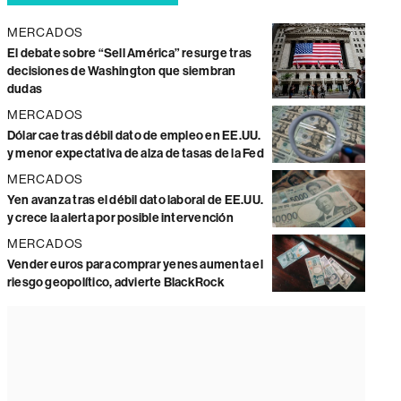
MERCADOS
El debate sobre “Sell América” resurge tras
decisiones de Washington que siembran
dudas
MERCADOS
Dólar cae tras débil dato de empleo en EE.UU.
y menor expectativa de alza de tasas de la Fed
MERCADOS
Yen avanza tras el débil dato laboral de EE.UU.
y crece la alerta por posible intervención
MERCADOS
Vender euros para comprar yenes aumenta el
riesgo geopolítico, advierte BlackRock