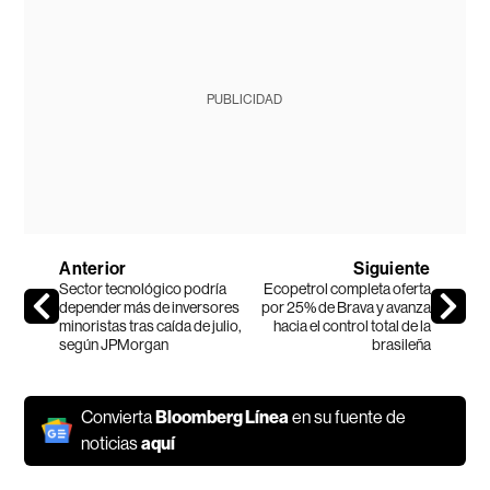
PUBLICIDAD
Anterior
Siguiente
Sector tecnológico podría
Ecopetrol completa oferta
depender más de inversores
por 25% de Brava y avanza
minoristas tras caída de julio,
hacia el control total de la
según JPMorgan
brasileña
Convierta
Bloomberg Línea
en su fuente de
noticias
aquí