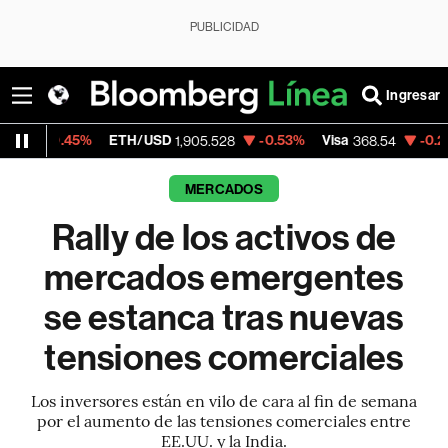
PUBLICIDAD
Ingresar
%
ETH/USD
-0.53%
Visa
-0.28%
Mercad
1,905.528
368.54
MERCADOS
Rally de los activos de
mercados emergentes
se estanca tras nuevas
tensiones comerciales
Los inversores están en vilo de cara al fin de semana
por el aumento de las tensiones comerciales entre
EE.UU. y la India.