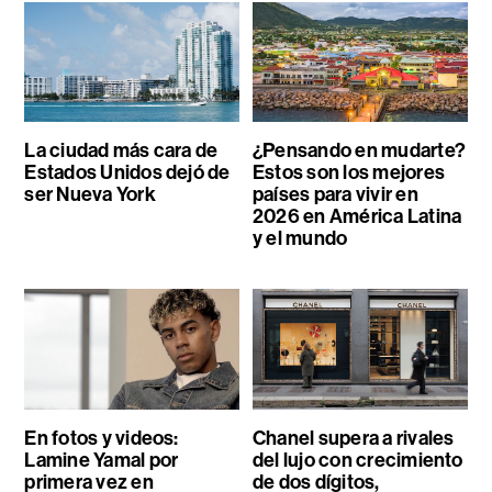
La ciudad más cara de
¿Pensando en mudarte?
Estados Unidos dejó de
Estos son los mejores
ser Nueva York
países para vivir en
2026 en América Latina
y el mundo
En fotos y videos:
Chanel supera a rivales
Lamine Yamal por
del lujo con crecimiento
primera vez en
de dos dígitos,