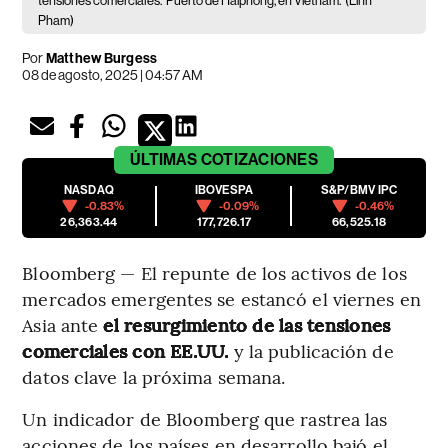
tensiones comerciales.
Puerto de Haiphong, en Vietnam.
(Linh
Pham)
Por
Matthew Burgess
08 de agosto, 2025 | 04:57 AM
ÚLTIMAS
COTIZACIONES
NASDAQ
IBOVESPA
S&P/BMV IPC
-0.83%
-0.09%
-0.46%
26,363.44
177,726.17
66,525.18
Bloomberg — El repunte de los activos de los
mercados emergentes se estancó el viernes en
Asia ante
el resurgimiento de las tensiones
comerciales con EE.UU.
y la publicación de
datos clave la próxima semana.
Un indicador de Bloomberg que rastrea las
acciones de los países en desarrollo bajó el