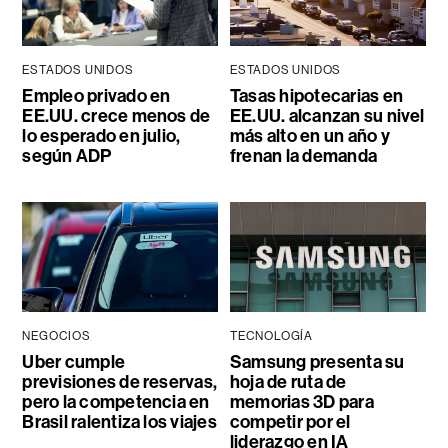
ESTADOS UNIDOS
ESTADOS UNIDOS
Empleo privado en
Tasas hipotecarias en
EE.UU. crece menos de
EE.UU. alcanzan su nivel
lo esperado en julio,
más alto en un año y
según ADP
frenan la demanda
NEGOCIOS
TECNOLOGÍA
Uber cumple
Samsung presenta su
previsiones de reservas,
hoja de ruta de
pero la competencia en
memorias 3D para
Brasil ralentiza los viajes
competir por el
liderazgo en IA