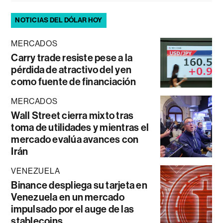
NOTICIAS DEL DÓLAR HOY
MERCADOS
Carry trade resiste pese a la
pérdida de atractivo del yen
como fuente de financiación
MERCADOS
Wall Street cierra mixto tras
toma de utilidades y mientras el
mercado evalúa avances con
Irán
VENEZUELA
Binance despliega su tarjeta en
Venezuela en un mercado
impulsado por el auge de las
stablecoins