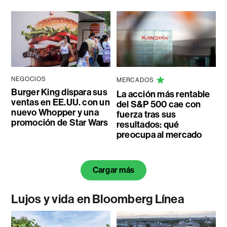
NEGOCIOS
MERCADOS
Burger King dispara sus
La acción más rentable
ventas en EE.UU. con un
del S&P 500 cae con
nuevo Whopper y una
fuerza tras sus
promoción de Star Wars
resultados: qué
preocupa al mercado
Cargar más
Lujos y vida en Bloomberg Línea