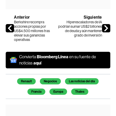
Anterior
Siguiente
Berkshire recompra
Hiperescaladores de IA
acciones propias por
podrían sumar US$2 billones
US$4.500 millones tras
de deuda y aún mantener
elevar sus ganancias
grado de inversión
operativas
Convierta
Bloomberg Línea
en su fuente de
noticias
aquí
Temas de este artículo
Renault
Negocios
Las noticias del día
Francia
Europa
Thales