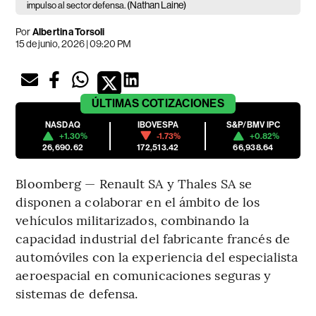
(Nathan Laine)
impulso al sector defensa.
Por
Albertina Torsoli
15 de junio, 2026 | 09:20 PM
ÚLTIMAS
COTIZACIONES
NASDAQ
IBOVESPA
S&P/BMV IPC
+1.30%
-1.73%
+0.82%
26,690.62
172,513.42
66,938.64
Bloomberg — Renault SA y Thales SA se
disponen a colaborar en el ámbito de los
vehículos militarizados, combinando la
capacidad industrial del fabricante francés de
automóviles con la experiencia del especialista
aeroespacial en comunicaciones seguras y
sistemas de defensa.