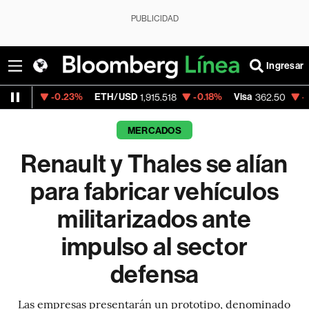
PUBLICIDAD
Ingresar
-0.23%
ETH/USD
-0.18%
Visa
-2.15%
Merc
1,915.518
362.50
MERCADOS
Renault y Thales se alían
para fabricar vehículos
militarizados ante
impulso al sector
defensa
Las empresas presentarán un prototipo, denominado