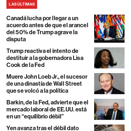
LAS ÚLTIMAS
Canadá lucha por llegar a un
acuerdo antes de que el arancel
del 50% de Trump agrave la
disputa
Trump reactiva el intento de
destituir a la gobernadora Lisa
Cook de la Fed
Muere John Loeb Jr., el sucesor
de una dinastía de Wall Street
que se volcó a la política
Barkin, de la Fed, advierte que el
mercado laboral de EE.UU. está
en un “equilibrio débil”
Yen avanza tras el débil dato