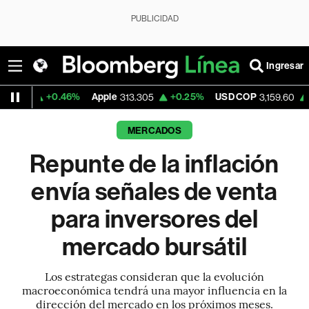
PUBLICIDAD
Ingresar
.46%
Apple
+0.25%
USD COP
+0.01%
Tes
313.305
3,159.60
MERCADOS
Repunte de la inflación
envía señales de venta
para inversores del
mercado bursátil
Los estrategas consideran que la evolución
macroeconómica tendrá una mayor influencia en la
dirección del mercado en los próximos meses.