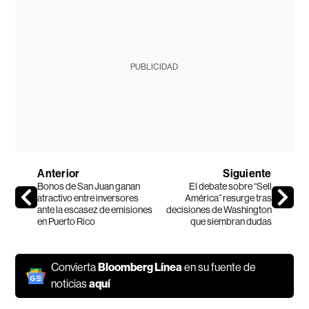
PUBLICIDAD
Anterior
Siguiente
Bonos de San Juan ganan
El debate sobre “Sell
atractivo entre inversores
América” resurge tras
ante la escasez de emisiones
decisiones de Washington
en Puerto Rico
que siembran dudas
Convierta
Bloomberg Línea
en su fuente de
noticias
aquí