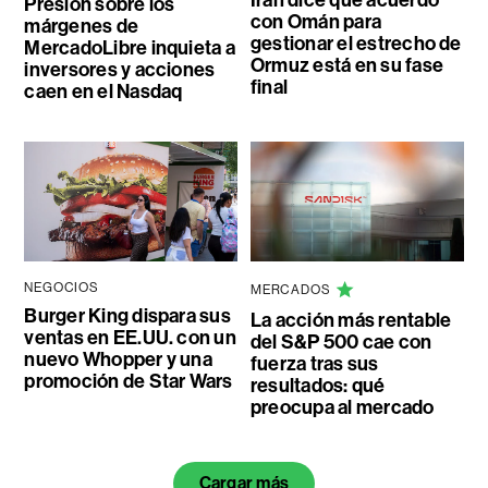
Irán dice que acuerdo
Presión sobre los
con Omán para
márgenes de
gestionar el estrecho de
MercadoLibre inquieta a
Ormuz está en su fase
inversores y acciones
final
caen en el Nasdaq
NEGOCIOS
MERCADOS
Burger King dispara sus
La acción más rentable
ventas en EE.UU. con un
del S&P 500 cae con
nuevo Whopper y una
fuerza tras sus
promoción de Star Wars
resultados: qué
preocupa al mercado
Cargar más