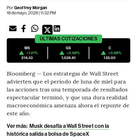
Por
Geoffrey Morgan
18 de mayo, 2026 | 11:32 PM
ÚLTIMAS
COTIZACIONES
MS
GS
C
+1.21%
+0.68%
+0.88%
216.33
1,039.61
135.00
Bloomberg — Los estrategas de Wall Street
advierten que el período de luna de miel para
las acciones tras una temporada de resultados
espectacular terminó, y que una dura realidad
macroeconómica amenaza ahora el repunte de
este año.
Ver más:
Musk desafía a Wall Street con la
histórica salida a bolsa de SpaceX