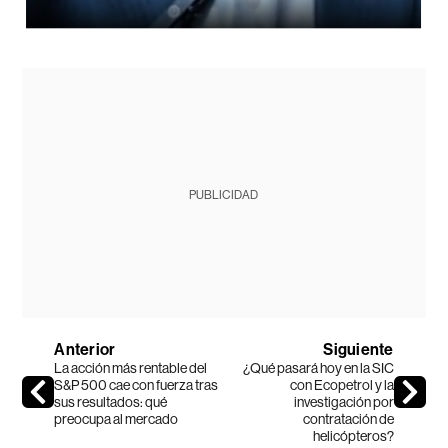
PUBLICIDAD
Anterior
Siguiente
La acción más rentable del
¿Qué pasará hoy en la SIC
S&P 500 cae con fuerza tras
con Ecopetrol y la
sus resultados: qué
investigación por
preocupa al mercado
contratación de
helicópteros?