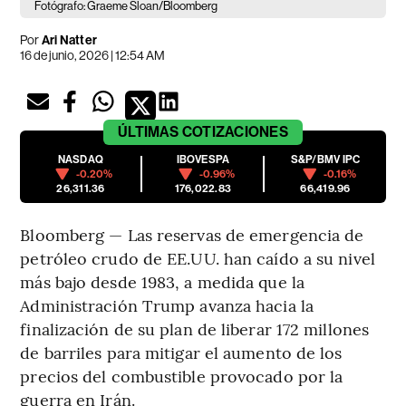
Fotógrafo: Graeme Sloan/Bloomberg
Por
Ari Natter
16 de junio, 2026 | 12:54 AM
ÚLTIMAS
COTIZACIONES
NASDAQ
IBOVESPA
S&P/BMV IPC
-0.20%
-0.96%
-0.16%
26,311.36
176,022.83
66,419.96
Bloomberg — Las reservas de emergencia de
petróleo crudo de EE.UU. han caído a su nivel
más bajo desde 1983, a medida que la
Administración Trump avanza hacia la
finalización de su plan de liberar 172 millones
de barriles para mitigar el aumento de los
precios del combustible provocado por la
guerra en Irán.