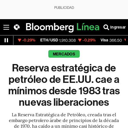
PUBLICIDAD
Ingresar
.29%
ETH/USD
-0.29%
Visa
-0.55%
Merc
1,910.308
366.50
MERCADOS
Reserva estratégica de
petróleo de EE.UU. cae a
mínimos desde 1983 tras
nuevas liberaciones
La Reserva Estratégica de Petróleo, creada tras el
embargo petrolero árabe de principios de la década
de 1970, ha caído a un mínimo casi histórico de