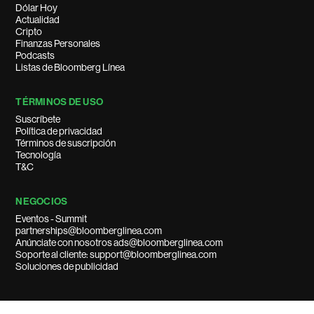
Dólar Hoy
Actualidad
Cripto
Finanzas Personales
Podcasts
Listas de Bloomberg Línea
TÉRMINOS DE USO
Suscríbete
Política de privacidad
Términos de suscripción
Tecnología
T&C
NEGOCIOS
Eventos - Summit
partnerships@bloomberglinea.com
Anúnciate con nosotros ads@bloomberglinea.com
Soporte al cliente: support@bloomberglinea.com
Soluciones de publicidad