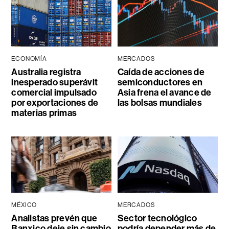
ECONOMÍA
MERCADOS
Australia registra
Caída de acciones de
inesperado superávit
semiconductores en
comercial impulsado
Asia frena el avance de
por exportaciones de
las bolsas mundiales
materias primas
MÉXICO
MERCADOS
Analistas prevén que
Sector tecnológico
Banxico deje sin cambio
podría depender más de