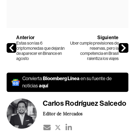
Anterior
Siguiente
Estas son las 6
Uber cumple previsiones de
criptomonedas que dejarán
reservas, pero la
de aparecer en Binance en
competencia en Brasil
agosto
ralentiza los viajes
Convierta
Bloomberg Línea
en su fuente de
noticias
aquí
Carlos Rodríguez Salcedo
Editor de Mercados