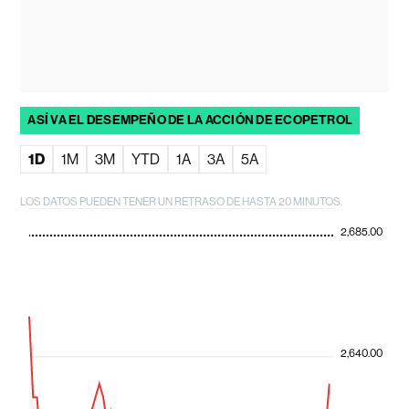
ASÍ VA EL DESEMPEÑO DE LA ACCIÓN DE ECOPETROL
1D
1M
3M
YTD
1A
3A
5A
LOS DATOS PUEDEN TENER UN RETRASO DE HASTA 20 MINUTOS.
2,685.00
2,640.00