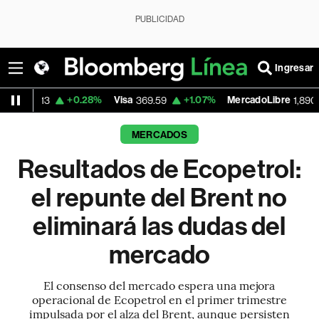
PUBLICIDAD
Ingresar
+0.28%
Visa
+1.07%
MercadoLibre
-0.55
369.59
1,890.05
MERCADOS
Resultados de Ecopetrol:
el repunte del Brent no
eliminará las dudas del
mercado
El consenso del mercado espera una mejora
operacional de Ecopetrol en el primer trimestre
impulsada por el alza del Brent, aunque persisten