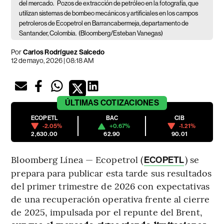
del mercado.
Pozos de extracción de petróleo en la fotografía, que
utilizan sistemas de bombeo mecánicos y artificiales en los campos
petroleros de Ecopetrol en Barrancabermeja, departamento de
Santander, Colombia.
(Bloomberg/Esteban Vanegas)
Por
Carlos Rodríguez Salcedo
12 de mayo, 2026 | 08:18 AM
ÚLTIMAS
COTIZACIONES
ECOPETL
BAC
CIB
-2.05%
+0.67%
-1.21%
2,630.00
62.90
90.01
Bloomberg Línea — Ecopetrol (
) se
ECOPETL
prepara para publicar esta tarde sus resultados
del primer trimestre de 2026 con expectativas
de una recuperación operativa frente al cierre
de 2025, impulsada por el repunte del Brent,